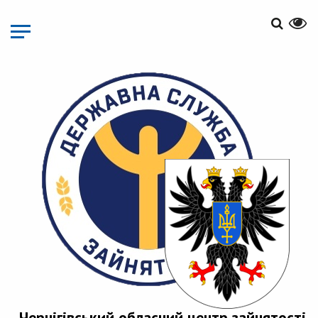
Перейти
до
основного
матеріалу
Чернігівський обласний центр зайнятості