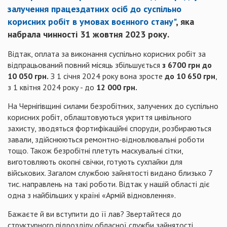
залучення працездатних осіб до суспільно
корисних робіт в умовах воєнного стану"
, яка
набрала чинності 31 жовтня 2023 року.
Відтак, оплата за виконання суспільно корисних робіт за
відпрацьований повний місяць збільшується
з 6700 грн до
10 050 грн.
З 1 січня 2024 року вона зросте
до 10 650 грн
,
з 1 квітня 2024 року - до
12 000 грн.
На Чернігівщині силами безробітних, залучених до суспільно
корисних робіт, облаштовуються укриття цивільного
захисту, зводяться фортифікаційні споруди, розбираються
завали, здійснюються ремонтно-відновлювальні роботи
тощо. Також безробітні плетуть маскувальні сітки,
виготовляють окопні свічки, готують сухпайки для
військових. Загалом службою зайнятості видано близько 7
тис. направлень на такі роботи. Відтак у нашій області діє
одна з найбільших у країні «Армій відновлення».
Бажаєте й ви вступити до її лав? Звертайтеся до
структурного підрозділу обласної служби зайнятості,