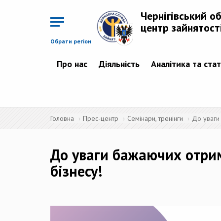
Перейти
до
Чернігівський о
основного
матеріалу
центр зайнятост
Обрати регіон
Про нас
Діяльність
Аналітика та ста
Головна
Прес-центр
Семінари, тренінги
До уваги
До уваги бажаючих отрим
бізнесу!