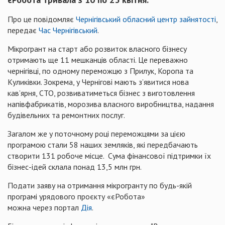
Про це повідомляє
Чернігівський обласний центр зайнятості
,
передає
Час Чернігівський
.
Мікрогрант на старт або розвиток власного бізнесу
отримають ще 11 мешканців області. Це переважно
чернігівці, по одному переможцю з Прилук, Коропа та
Куликівки. Зокрема, у Чернігові мають з’явитися нова
кав’ярня, СТО, розвиватиметься бізнес з виготовлення
напівфабрикатів, морозива власного виробництва, надання
будівельних та ремонтних послуг.
Загалом же у поточному році переможцями за цією
програмою стали 58 наших земляків, які передбачають
створити 131 робоче місце. Сума фінансової підтримки їх
бізнес-ідей склала понад 13,5 млн грн.
Подати заяву на отримання мікрогранту по будь-якій
програмі урядового проєкту «єРобота»
можна через портал
Дія
.