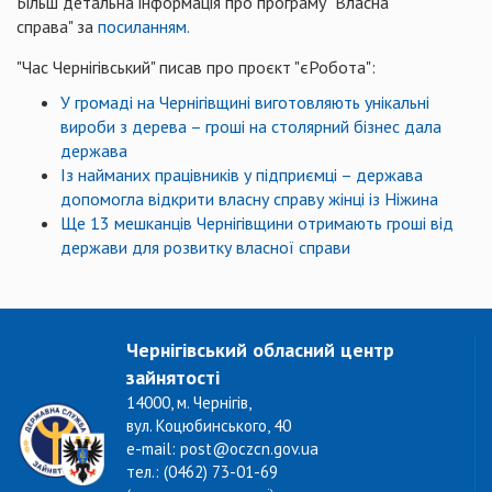
Більш детальна інформація про програму "Власна
справа" за
посиланням.
"Час Чернігівський" писав про проєкт "єРобота":
У громаді на Чернігівщині виготовляють унікальні
вироби з дерева – гроші на столярний бізнес дала
держава
Із найманих працівників у підприємці – держава
допомогла відкрити власну справу жінці із Ніжина
Ще 13 мешканців Чернігівщини отримають гроші від
держави для розвитку власної справи
Чернігівський обласний центр
зайнятості
14000, м. Чернігів,
вул. Коцюбинського, 40
e-mail: post@oczcn.gov.ua
тел.: (0462) 73-01-69