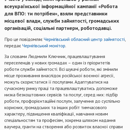
всеукраїнської інформаційної кампанії «Робота
для ВПО: ти потрібен», взяли представники
місцевої влади, служби зайнятості, громадських
організацій, соціальні партнери, роботодавці.
Про це повідомляє
Чернігівський обласний центр зайнятості
,
передає
Чернігівський монітор
.
За словами Людмили Ключник, працевлаштування
переселенців у нових громадах – один із пріоритетів
роботи служби зайнятості. Всі шукачі роботи, які змінили
місце проживання внаслідок російської воєнної агресії,
можуть скористатися її послугами. Адаптуватися на
сучасному ринку праці та працевлаштуватись допоможе
низка безкоштовних сервісів та послуг, серед них: підбір
роботи, профорієнтаційні послуги, залучення до суспільно
корисних, громадських та інших робіт тимчасового
характеру, підвищення кваліфікації, навчання новим
спеціальностям та професіям, зокрема шляхом надання
ваучера, гранти на створення або розвиток власної справи