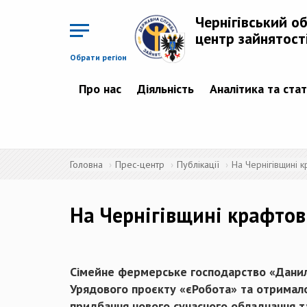
Перейти
до
Чернігівський о
основного
матеріалу
центр зайнятост
Обрати регіон
Про нас
Діяльність
Аналітика та ста
Головна
Прес-центр
Публікації
На Чернігівщині 
На Чернігівщині крафтов
Сімейне фермерське господарство «Даниль
Урядового проєкту «єРобота» та отримало
придбання нового сучасного обладнання та