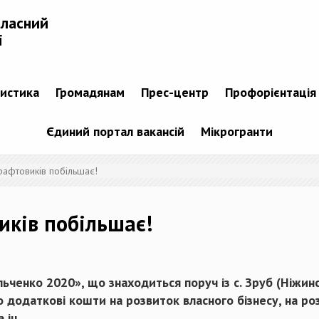
бласний
і
тистика
Громадянам
Прес-центр
Профорієнтація
Єдиний портал вакансій
Мікрогранти
крафтовиків побільшає!
иків побільшає!
ченко 2020», що знаходиться поруч із с. Зруб (Ніжин
 додаткові кошти на розвиток власного бізнесу, на р
 ін.