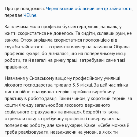
Про це повідомляє
Чернігівський обласний центр зайнятості
,
передає
ЧЕline
.
За плечима мала професію бухгалтера, якою, на жаль, у
житті скористатися не довелось. Та сидіти, склавши руки, не
звикла. Отож вирішила скористатися пропозицією від
служби зайнятості — отримати ваучер на навчання. Обрала
професію кухаря, бо дізналася, що на попередньому місці
роботи, та й взагалі на ринку праці, затребувані саме такі
працівники.
Навчання у Сновському вищому професійному училищі
лісового господарства тривало 3,5 місяці. За цей час жінка
дистанційно опанувала теорію і пройшла виробничу
практику в роботодавця. Таким чином, у короткий термін, за
кошти Фонду загальнообов’язкового державного
соціального страхування на випадок безробіття, вона
отримали нову затребувану професію і повернулася на
попередню роботу, але вже кухарем. Каже: «Себе можна й
треба реалізовувати, незважаючи на умови, в яких ти