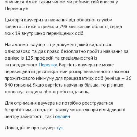
опинився. Адже таким чином ми робимо свій внесок у
Перемогу.»
Цьогоріч ваучери на навчання від обласної служби
зайнятості вже отримали 298 мешканців області, серед
яких 19 внутрішньо переміщених осіб.
Нагадаємо: ваучер – це документ, який видається
одноразово та дає право безоплатно пройти навчання за
однією із 123 професій та спеціальностей із
затвердженого
Переліку
. Вартість ваучера не може
перевищувати десятикратний розмір визначеного законом
прожиткового мінімуму для працездатних осіб (нині це — 26
840 гривень). Якщо вартість навчання більша, то різницю
доплачує людина або ж роботодавець.
Для отримання ваучера не потрібно реєструватися
безробітним, а подати заявку можна як при відвідуванні
центру зайнятості, так і
онлайн
Докладніше про ваучер
тут