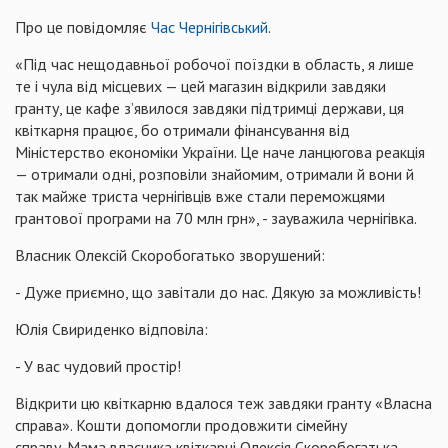
Про це повідомляє
Час Чернігівський
.
«Під час нещодавньої робочої поїздки в область, я лише
те і чула від місцевих — цей магазин відкрили завдяки
гранту, це кафе зʼявилося завдяки підтримці держави, ця
квіткарня працює, бо отримали фінансування від
Міністерство економіки України. Це наче ланцюгова реакція
— отримали одні, розповіли знайомим, отримали й вони й
так майже триста чернігівців вже стали переможцями
грантової програми на 70 млн грн», - зауважила чернігівка.
Власник Олексій Скоробогатько зворушений:
- Дуже приємно, що завітали до нас. Дякую за можливість!
Юлія Свириденко відповіла:
- У вас чудовий простір!
Відкрити цю квіткарню вдалося теж завдяки гранту «Власна
справа». Кошти допомогли продовжити сімейну
справу. Мама власника квіткарні Олексія Скоробогатька