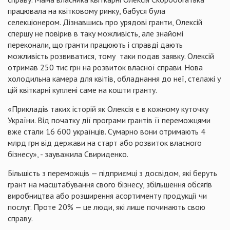
працювала на квітковому ринку, бабуся була
селекціонером. Дізнавшись про урядові гранти, Олексій
спершу не повірив в таку можливість, але знайомі
переконали, що гранти працюють і справді дають
можливість розвиватися, тому таки подав заявку. Олексій
отримав 250 тис грн на розвиток власної справи. Нова
холодильна камера для квітів, обладнання до неї, стелажі у
цій квіткарні куплені саме на кошти гранту.
«Прикладів таких історій як Олексія є в кожному куточку
України. Від початку дії програми грантів її переможцями
вже стали 16 600 українців. Сумарно вони отримають 4
млрд грн від держави на старт або розвиток власного
бізнесу», - зауважила Свириденко.
Більшість з переможців — підприємці з досвідом, які беруть
грант на масштабування свого бізнесу, збільшення обсягів
виробництва або розширення асортименту продукції чи
послуг. Проте 20% — це люди, які лише починають свою
справу.