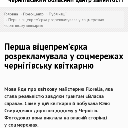
Головна
Прес-центр
Публікації
Перша віцепремʼєрка розрекламувала у соцмережах
чернігівську квіткарню
Перша віцепремʼєрка
розрекламувала у соцмережах
чернігівську квіткарню
Мова йде про квіткову майстерню Florella, яка
стала реальністю завдяки грантам «Власна
справа». Саме у цій квіткарні й побувала Юлія
Свириденко дорогою додому у Чернігів.
Фотодоказ вона виклала на власній сторінці
у соцмережах.