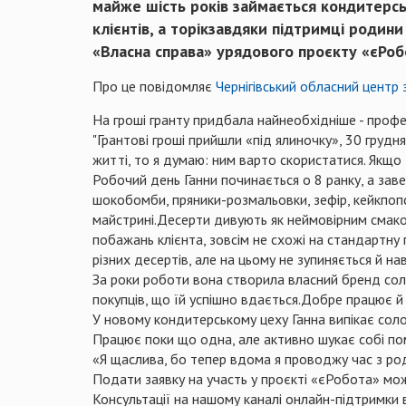
майже шість років займається кондитерсь
клієнтів, а торікзавдяки підтримці родин
«Власна справа» урядового проєкту «єРоб
Про це повідомляє
Чернігівський обласний центр 
На гроші гранту придбала найнеобхідніше - профес
"Грантові гроші прийшли «під ялиночку», 30 грудн
житті, то я думаю: ним варто скористатися. Якщо
Робочий день Ганни починається о 8 ранку, а завер
шокобомби, пряники-розмальовки, зефір, кейкпопс
майстрині.Десерти дивують як неймовірним смаком
побажань клієнта, зовсім не схожі на стандартну 
різних десертів, але на цьому не зупиняється й на
За роки роботи вона створила власний бренд сол
покупців, що їй успішно вдається.Добре працює й 
У новому кондитерському цеху Ганна випікає соло
Працює поки що одна, але активно шукає собі пом
«Я щаслива, бо тепер вдома я проводжу час з роди
Подати заявку на участь у проєкті «єРобота» мо
Консультації на нашому каналі онлайн-підтримки