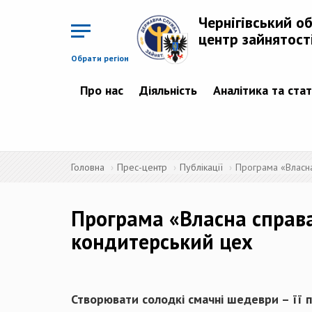
Перейти
до
Чернігівський о
основного
матеріалу
центр зайнятост
Обрати регіон
Про нас
Діяльність
Аналітика та ста
Головна
Прес-центр
Публікації
Програма «Власна
Програма «Власна справа
кондитерський цех
Створювати солодкі смачні шедеври – її пр