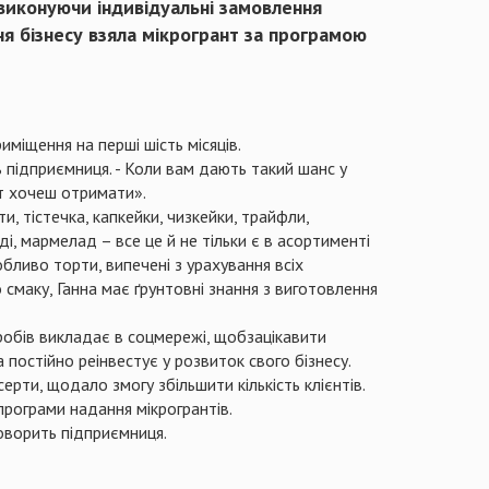
виконуючи індивідуальні замовлення
ня бізнесу взяла мікрогрант за програмою
иміщення на перші шість місяців.
ь підприємниця. - Коли вам дають такий шанс у
ат хочеш отримати».
и, тістечка, капкейки, чизкейки, трайфли,
, мармелад – все це й не тільки є в асортименті
ливо торти, випечені з урахування всіх
 смаку, Ганна має ґрунтовні знання з виготовлення
робів викладає в соцмережі, щобзацікавити
постійно реінвестує у розвиток свого бізнесу.
рти, щодало змогу збільшити кількість клієнтів.
рограми надання мікрогрантів.
говорить підприємниця.