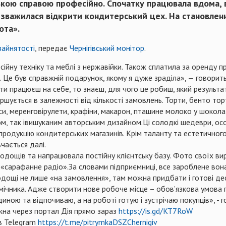
кою справою професійно. Спочатку працювала вдома, 
и зважилася відкрити кондитерський цех. На становлен
ота».
зайнятості
, передає
Чернігівський монітор
.
ійну техніку та меблі з нержавійки. Також сплатила за оренду пр
я. Це був справжній подарунок, якому я дуже зраділа», — говорит
 ти працюєш на себе, то знаєш, для чого це робиш, який результ
шується в залежності від кількості замовлень. Торти, бенто торт
и, меренговірулети, крафіни, макарон, пташине молоко у шоколаді
, так івишуканим авторським дизайном.Ці солодкі шедеври, особ
продукцію кондитерських магазинів. Крім таланту та естетичного
вчається далі.
одощів та напрацювала постійну клієнтську базу. Фото своїх ви
«сарафанне радіо».За словами підприємниці, все зароблене вона 
дощі не лише «на замовлення», там можна придбати і готові десе
ічника. Адже створити нове робоче місце – обов’язкова умова п
ною та відпочиваю, а на роботі готую і зустрічаю покупців», - 
жна через портал Дія прямо зараз
https://is.gd/KT7RoW
 в Telegram
https://t.me/pitrymkaDSZChernigiv