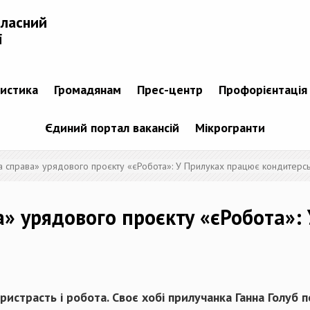
бласний
і
тистика
Громадянам
Прес-центр
Профорієнтація
Єдиний портал вакансій
Мікрогранти
 справа» урядового проєкту «єРобота»: У Прилуках працює кондитерс
» урядового проєкту «єРобота»:
истрасть і робота. Своє хобі прилучанка Ганна Голуб п