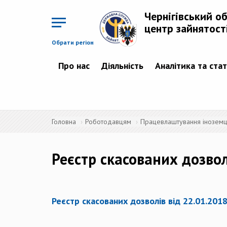
Перейти
до
Чернігівський о
основного
матеріалу
центр зайнятост
Обрати регіон
Про нас
Діяльність
Аналітика та ста
Головна
Роботодавцям
Працевлаштування іноземців
Реєстр скасованих дозвол
Реєстр скасованих дозволів від 22.01.201