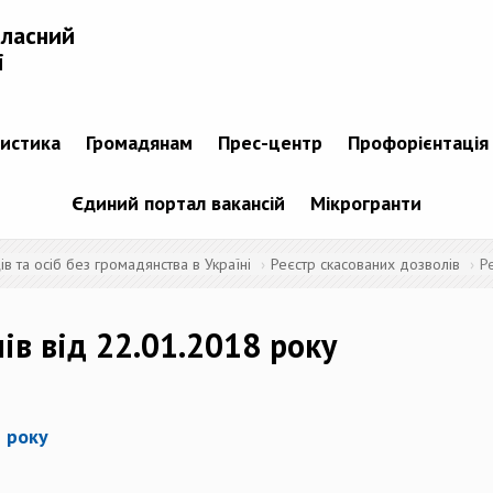
бласний
і
тистика
Громадянам
Прес-центр
Профорієнтація
Єдиний портал вакансій
Мікрогранти
 та осіб без громадянства в Україні
Реєстр скасованих дозволів
Р
ів від 22.01.2018 року
8 року