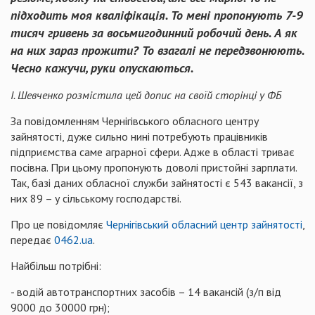
підходить моя кваліфікація. То мені пропонують 7-9
тисяч гривень за восьмигодинний робочий день. А як
на них зараз прожити? То взагалі не передзвонюють.
Чесно кажучи, руки опускаються.
І. Шевченко розмістила цей допис на своїй сторінці у ФБ
За повідомленням Чернігівського обласного центру
зайнятості, дуже сильно нині потребують працівників
підприємства саме аграрної сфери. Адже в області триває
посівна. При цьому пропонують доволі пристойні зарплати.
Так, базі даних обласної служби зайнятості є 543 вакансії, з
них 89 – у сільському господарстві.
Про це повідомляє
Чернігівський обласний центр зайнятості
,
передає
0462.ua
.
Найбільш потрібні:
- водій автотранспортних засобів – 14 вакансій (з/п від
9000 до 30000 грн);