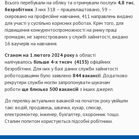
Всього перебували на обліку та отримували послуги
4,8 тис.
безробітних
. З них 318 – працевлаштовано, 59 –
скеровано на професійне навчання, 411 направлень видано
для участі у суспільно корисних роботах. Крім того, для
підвищення конкурентоспроможності на ринку праці
громадян, не зареєстрованих у службі зайнятості, видано
16 ваучерів на навчання.
Станом на 1 лютого 2024 року
в області
налічувалось
більше 4-х тисяч (4153)
офіційних
безробітних. Для них у базі даних служби зайнятості
роботодавцями було заявлено
844 вакансії
. Додатково
рекрутери служби могли запропонувати шукачам
роботи
ще близько 500 вакансій
з інших джерел.
До переліку актуальних вакансій на початок року увійшли
такі: водій, продавець, швачка, кухар, слюсар,
електромонтер, інженер, бухгалтер, охоронник тощо.
Сталим попитом користуються підсобні робітники.