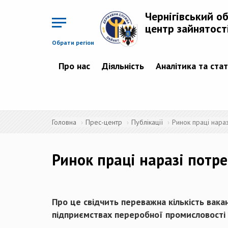
Перейти
до
Чернігівський о
основного
матеріалу
центр зайнятост
Обрати регіон
Про нас
Діяльність
Аналітика та ста
Головна
Прес-центр
Публікації
Ринок праці нара
Ринок праці наразі потр
Про це свідчить переважна кількість ваканс
підприємствах переробної промисловості (2