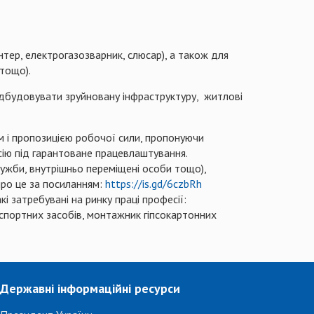
нтер, електрогазозварник, слюсар), а також для
 тощо).
відбудовувати зруйновану інфраструктуру, житлові
м і пропозицією робочої сили, пропонуючи
сію під гарантоване працевлаштування.
 служби, внутрішньо переміщені особи тощо),
про це за посиланням:
https://is.gd/6czbRh
і затребувані на ринку праці професії:
нспортних засобів, монтажник гіпсокартонних
Державні інформаційні ресурси