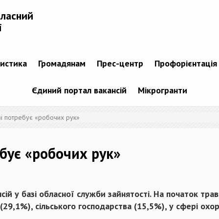
бласний
і
тистика
Громадянам
Прес-центр
Профорієнтація
Єдиний портал вакансій
Мікрогранти
зі потребує «робочих рук»
ебує «робочих рук»
ій у базі обласної служби зайнятості. На початок травн
9,1%), сільського господарства (15,5%), у сфері охоро