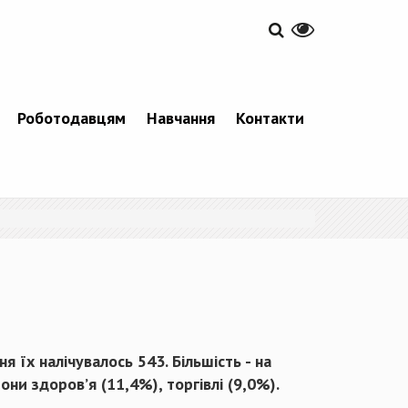
Роботодавцям
Навчання
Контакти
я їх налічувалось 543. Більшість - на
ни здоров’я (11,4%), торгівлі (9,0%).