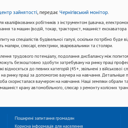
центр зайнятості
, передає
Чернігівський монітор
.
ля кваліфікованих робітників з інструментом (швачка, електромо
ування та машин (водій, токар, тракторист, машиніст екскаватора
иту на спеціалістів будівельної галузі, оскільки потрібно буде 
ть маляри, слюсарі, електрики, зварювальники та столяри.
влення трудового потенціалу, подолання дисбалансу між попито
і можуть безкоштовно здобути затребувану на ринку праці профе
які відносяться до певних категорій (45+, звільнені з військової
а ринку праці за допомогою ваучера на навчання. Детальніше 
оба скористалася ваучером на навчання. Наші земляки обрали так
машиніст крану автомобільного, слюсар з ремонту колісних тра
Поширені запитання громадян
Корисна інформація для населення