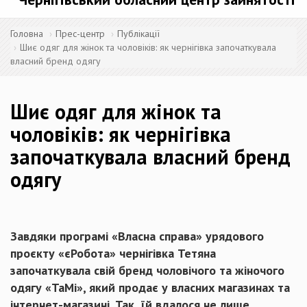
Головна
Прес-центр
Публікації
Шиє одяг для жінок та чоловіків: як чернігівка започаткувала
власний бренд одягу
Шиє одяг для жінок та
чоловіків: як чернігівка
започаткувала власний бренд
одягу
Завдяки програмі «Власна справа» урядового
проєкту «єРобота» чернігівка Тетяна
започаткувала свій бренд чоловічого та жіночого
одягу «ТаМі», який продає у власних магазинах та
інтернет-магазині. Так, їй вдалося не лише