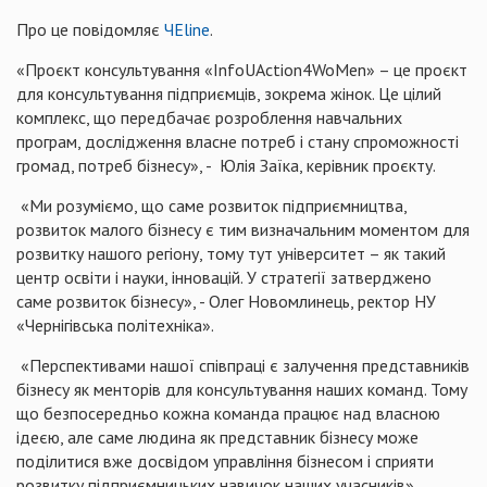
Про це повідомляє
ЧЕline
.
«Проєкт консультування «InfoUAction4WoMen» – це проєкт
для консультування підприємців, зокрема жінок. Це цілий
комплекс, що передбачає розроблення навчальних
програм, дослідження власне потреб і стану спроможності
громад, потреб бізнесу», - Юлія Заїка, керівник проєкту.
«Ми розуміємо, що саме розвиток підприємництва,
розвиток малого бізнесу є тим визначальним моментом для
розвитку нашого регіону, тому тут університет – як такий
центр освіти і науки, інновацій. У стратегії затверджено
саме розвиток бізнесу», - Олег Новомлинець, ректор НУ
«Чернігівська політехніка».
«Перспективами нашої співпраці є залучення представників
бізнесу як менторів для консультування наших команд. Тому
що безпосередньо кожна команда працює над власною
ідеєю, але саме людина як представник бізнесу може
поділитися вже досвідом управління бізнесом і сприяти
розвитку підприємницьких навичок наших учасників»,