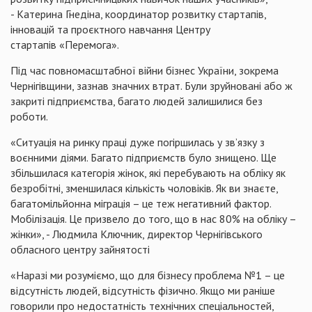
- Катерина Гнедіна, координатор розвитку стартапів,
інновацій та проєктного навчання Центру
стартапів «Перемога».
Під час повномасштабної війни бізнес України, зокрема
Чернігівщини, зазнав значних втрат. Були зруйновані або ж
закриті підприємства, багато людей залишилися без
роботи.
«Ситуація на ринку праці дуже погіршилась у зв’язку з
воєнними діями. Багато підприємств було знищено. Ще
збільшилася категорія жінок, які перебувають на обліку як
безробітні, зменшилася кількість чоловіків. Як ви знаєте,
багатомільйонна міграція – це теж негативний фактор.
Мобілізація. Це призвело до того, що в нас 80% на обліку –
жінки», - Людмила Ключник, директор Чернігівського
обласного центру зайнятості
«Наразі ми розуміємо, що для бізнесу проблема №1 – це
відсутність людей, відсутність фізично. Якщо ми раніше
говорили про недостатність технічних спеціальностей,