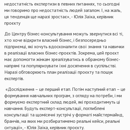
недостатність експертизи в певних питаннях, то сьогодні
ми говоримо про недостатність людей загалом. І, на жаль,
ця тенденція ще наразі зростає», - Юлія Заїка, керівник
проєкту
До Центру бізнес-консультування можуть звернутися всі ті,
хто хоче відкрити власний бізнес, і безпосередньо
підприємці, які хочуть вдосконалити свої знання та навички
в реалізації власних бізнес-проєктів. Зокрема, цей проєкт
має допомогти жінкам зреалізуватись в обраному бізнес-
напрямі та популяризувати їхні досягнення в суспільстві.
Наразі обговорюють план реалізації проєкту та пошук
експертів.
«Дослідження – це перший етап. Потім наступний етап – це
формування навчальних програм, з огляду на потреби, і ми
формуємо експертний склад людей, які проходитимуть ці
навчання. Будуть експерт-консультації, поглиблені
консультації та щомісячні зустрічі у форматі майстермайнд,
бранчів, на яких ми розбиратимемо реальні кейси, реальні
ситуації», - Юлія Заїка, керівник проєкту.