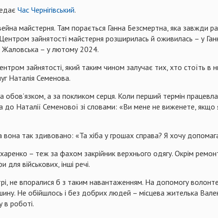
редає
Час Чернігівський
.
вейна майстерня. Там порається Ганна Безсмертна, яка завжди ра
з Центром зайнятості майстерня розширилась й оживилась – у Ганн
а Жаловська – у лютому 2024.
нтром зайнятості, який таким чином залучає тих, хто стоїть в нь
уг Наталія Семенова.
за обов’язком, а за покликом серця. Коли перший термін працевла
до Наталії Семенової зі словами: «Ви мене не виженете, якщо я
а вона так здивовано: «Та хіба у грошах справа? Я хочу допомагати
харенко – теж за фахом закрійник верхнього одягу. Окрім ремон
 для військових, інші речі.
нтрі, не впоралися б з таким навантаженням. На допомогу воло
ашину. Не обійшлось і без добрих людей – місцева жителька Ва
 в роботі.