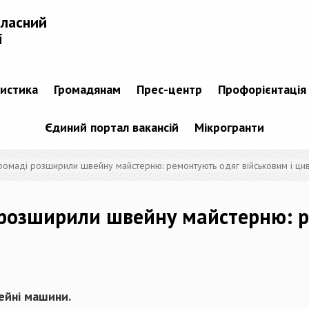
бласний
і
тистика
Громадянам
Прес-центр
Профорієнтація
Єдиний портал вакансій
Мікрогранти
ромаді розширили швейну майстерню: ремонтують одяг військовим і ци
 розширили швейну майстерню: 
ейні машини.