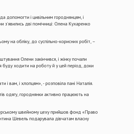
да допомогти і цивільним городнянцям, і
и з’явились дві помічниці: Олена Кухаренко
ому на обліку, до суспільно-корисних робіт, –
штування Олени закінчився, і жінку почали
 буду ходити на роботу й у цей період, доки
 і вам, і хлопцям», - розповіла пані Наталія.
тів одягу, городнянки активно працюють на
нтерському швейному цеху прийшов фонд «Право
лентина Шевель подарувала дівчатам власну