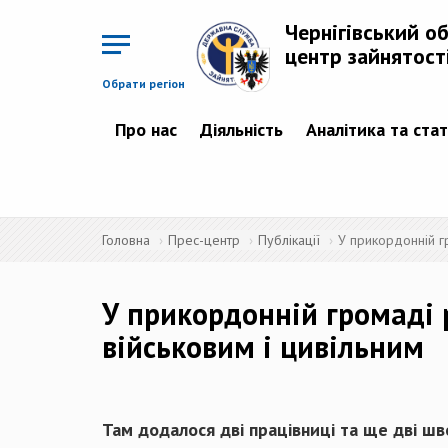
Перейти
до
Чернігівський о
основного
матеріалу
центр зайнятост
Обрати регіон
Про нас
Діяльність
Аналітика та ста
Головна
Прес-центр
Публікації
У прикордонній г
У прикордонній громаді
військовим і цивільним
Там додалося дві працівниці та ще дві шв