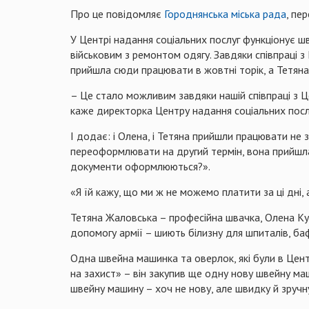
Про це повідомляє
Городнянська міська рада
, пе
У Центрі надання соціальних послуг функціонує ш
військовим з ремонтом одягу. Завдяки співпраці 
прийшла сюди працювати в жовтні торік, а Тетян
– Це стало можливим завдяки нашій співпраці з Це
каже директорка Центру надання соціальних посл
І додає: і Олена, і Тетяна прийшли працювати не 
переоформлювати на другий термін, вона прийшла 
документи оформлюються?».
«Я їй кажу, що ми ж не можемо платити за ці дні, 
Тетяна Жаловська – професійна швачка, Олена Ку
допомогу армії – шиють білизну для шпиталів, бафи
Одна швейна машинка та оверлок, які були в Це
на захист» – він закупив ще одну нову швейну м
швейну машину – хоч не нову, але швидку й зручну