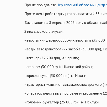
Про це повідомляє
Чернігівський обласний центр 
Проте деякі роботодавці готові платити й 35 тися
Так, станом на 8 вересня 2023 року в області налі
З них високооплачувані:
- верстатник деревообробних верстатів (35 000 грн
- водій автотранспортних засобів (35 000 грн), Н
- інженер (32 200 грн), м. Чернігів;
- агроном (30 000 грн), Ніжинський район;
- юрисконсульт (30 000 грн), м. Ніжин;
- тракторист-машиніст сільськогосподарського (лі
- оператор верстатів з програмним керуванням (25 
- головний бухгалтер (25 000 грн), м. Прилуки;