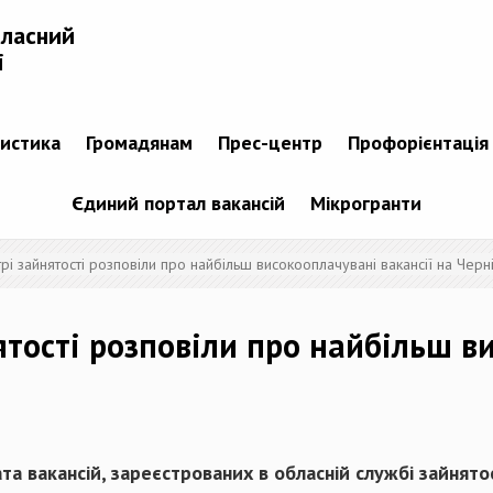
бласний
і
тистика
Громадянам
Прес-центр
Профорієнтація
Єдиний портал вакансій
Мікрогранти
і зайнятості розповіли про найбільш високооплачувані вакансії на Черні
ятості розповіли про найбільш в
а вакансій, зареєстрованих в обласній службі зайнятос