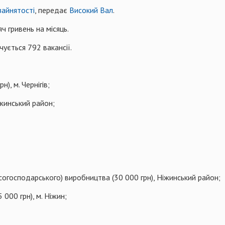
зайнятості
, передає
Високий Вал
.
ч гривень на місяць.
чується 792 вакансії.
), м. Чернігів;
іжинський район;
согосподарського) виробництва (30 000 грн), Ніжинський район;
000 грн), м. Ніжин;