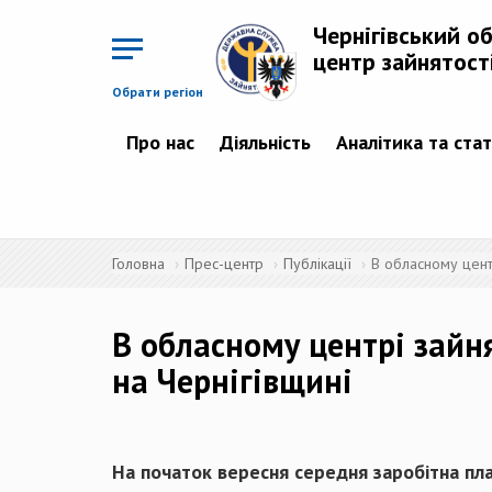
Перейти
до
Чернігівський о
основного
матеріалу
центр зайнятост
Обрати регіон
Про нас
Діяльність
Аналітика та ста
Головна
Прес-центр
Публікації
В обласному центр
В обласному центрі зайн
на Чернігівщині
На початок вересня середня заробітна плат