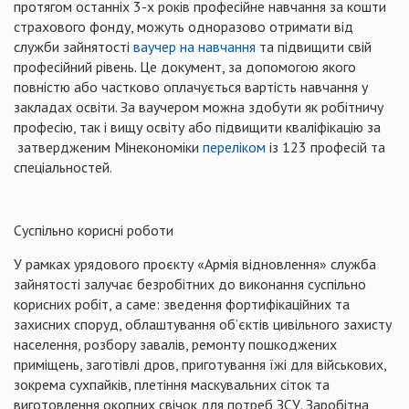
протягом останніх 3-х років професійне навчання за кошти
страхового фонду, можуть одноразово отримати від
служби зайнятості
ваучер на навчання
та підвищити свій
професійний рівень. Це документ, за допомогою якого
повністю або частково оплачується вартість навчання у
закладах освіти. За ваучером можна здобути як робітничу
професію, так і вищу освіту або підвищити кваліфікацію за
затвердженим Мінекономіки
переліком
із 123 професій та
спеціальностей.
Суспільно корисні роботи
У рамках урядового проєкту «Армія відновлення» служба
зайнятості залучає безробітних до виконання суспільно
корисних робіт, а саме: зведення фортифікаційних та
захисних споруд, облаштування об’єктів цивільного захисту
населення, розбору завалів, ремонту пошкоджених
приміщень, заготівлі дров, приготування їжі для військових,
зокрема сухпайків, плетіння маскувальних сіток та
виготовлення окопних свічок для потреб ЗСУ. Заробітна