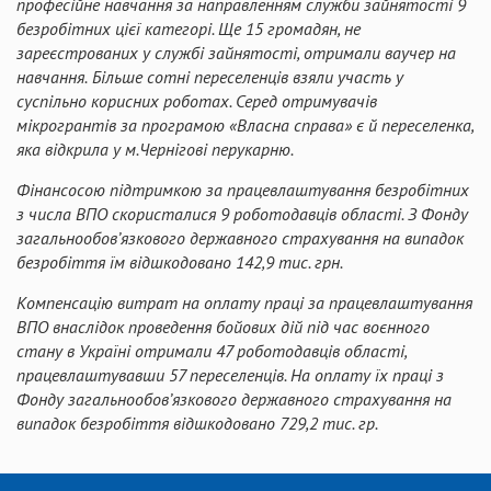
професійне навчання за направленням служби зайнятості 9
безробітних цієї категорі. Ще 15 громадян, не
зареєстрованих у службі зайнятості,
отримали ваучер на
навчання
.
Більше сотні переселенців взяли участь у
суспільно корисних роботах. Серед отримувачів
мікрогрантів за програмою «Власна справа»
є й переселенка,
яка відкрила у м.Чернігові перукарню.
Фінансосою підтримкою за працевлаштування безробітних
з числа ВПО скористалися 9 роботодавців області. З
Фонду
загальнообов’язкового державного страхування на випадок
безробіття
їм
відшкодовано 142,9 тис.
г
рн
.
Компенсацію
витрат на оплату праці за працевлаштування
ВПО внаслідок проведення бойових дій під час воєнного
стану в Україні
отримали 47 роботодавців області,
працевлаштувавши 57 переселенців.
На оплату їх праці з
Фонду загальнообов’язкового державного страхування на
випадок безробіття відшкодовано 729,2 тис. гр.