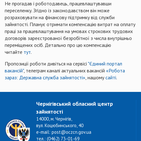
Не прогадав і роботодавець, працевлаштувавши
переселенку. Згідно із законодавством він може
розраховувати на фінансову підтримку від служби
зайнятості. Планує отримати компенсацію витрат на оплату
праці за працевлаштування на умовах строкових трудових
договорів зареєстрованої безробітної з числа внутрішньо
переміщених осіб. Детально про цю компенсацію
читайте
тут
.
Пропозиції роботи дивіться на сервісі
"Єдиний портал
вакансій"
, телеграм каналі актуальних вакансій
«Робота
зараз: Державна служба зайнятості»
, нашому
сайті
.
Чернігівський обласний центр
зайнятості
14000, м. Чернігів,
вул. Коцюбинського, 40
e-mail: post@oczcn.gov.ua
тел.: (0462) 73-01-69