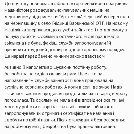
До початку повномасштабного вторгнення вона працювала
машиністом розфасувально-пакувальних машин на
державному підприємстві "Артемсіль". Через війну переїхала
на Чернігівщину в село Гнідинці Варвинської ОТГ. На новому
місці жінка звернулася до служби зайнятості по допомогу в
пошуку роботи. Оскільки з останнього місця праці Надія
звільнена не була, фахівці служби запропонували їй
припинити трудовий договір в односторонньому порядку.
Це наразі передбачено чинним законодавством.
Активно й наполегливо шукаючи постійну роботу,
безробітна не сиділа склавши руки. Ціле літо за
направленням служби зайнятості вона працювала на
суспільно корисних роботах. А коли в селі, де живе Надія,
з’явилася вакансія продавця продовольчих товарів, відразу
погодилася. Та оскільки не мала ані відповідної освіти, ані
досвіду роботи в торгівлі, фахівці служби зайнятості
запропонували їй отримати сертифікат на навчання і
здобути потрібні навики. Після стажування безпосередньо
на робочому місці безробітна була працевлаштована.