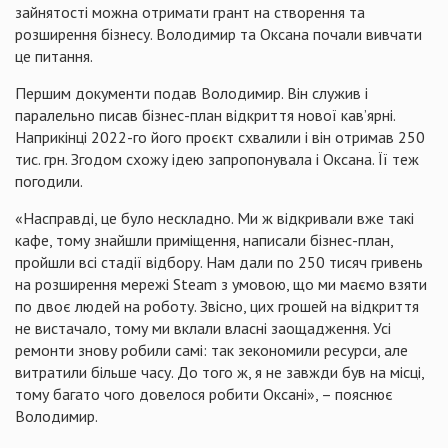
зайнятості можна отримати грант на створення та
розширення бізнесу. Володимир та Оксана почали вивчати
це питання.
Першим документи подав Володимир. Він служив і
паралельно писав бізнес-план відкриття нової кав’ярні.
Наприкінці 2022-го його проєкт схвалили і він отримав 250
тис. грн. Згодом схожу ідею запропонувала і Оксана. Її теж
погодили.
«Насправді, це було нескладно. Ми ж відкривали вже такі
кафе, тому знайшли приміщення, написали бізнес-план,
пройшли всі стадії відбору. Нам дали по 250 тисяч гривень
на розширення мережі Steam з умовою, що ми маємо взяти
по двоє людей на роботу. Звісно, цих грошей на відкриття
не вистачало, тому ми вклали власні заощадження. Усі
ремонти знову робили самі: так зекономили ресурси, але
витратили більше часу. До того ж, я не завжди був на місці,
тому багато чого довелося робити Оксані», – пояснює
Володимир.