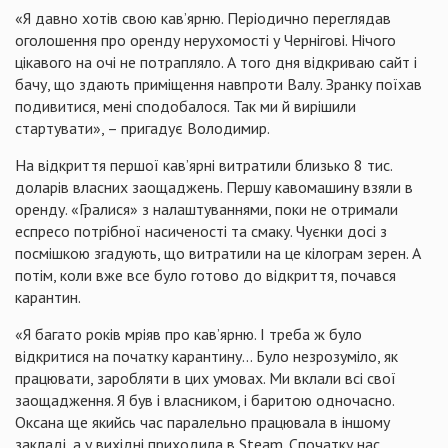
«Я давно хотів свою кав’ярню. Періодично переглядав
оголошення про оренду нерухомості у Чернігові. Нічого
цікавого на очі не потрапляло. А того дня відкриваю сайт і
бачу, що здають приміщення навпроти Валу. Зранку поїхав
подивитися, мені сподобалося. Так ми й вирішили
стартувати», – пригадує Володимир.
На відкриття першої кав’ярні витратили близько 8 тис.
доларів власних заощаджень. Першу кавомашину взяли в
оренду. «Гралися» з налаштуваннями, поки не отримали
еспресо потрібної насиченості та смаку. Чуєнки досі з
посмішкою згадують, що витратили на це кілограм зерен. А
потім, коли вже все було готово до відкриття, почався
карантин.
«Я багато років мріяв про кав’ярню. І треба ж було
відкритися на початку карантину… Було незрозуміло, як
працювати, заробляти в цих умовах. Ми вклали всі свої
заощадження. Я був і власником, і баритою одночасно.
Оксана ще якийсь час паралельно працювала в іншому
закладі, а у вихідні приходила в Steam. Спочатку нас