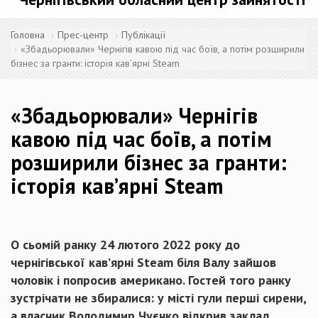
Головна
Прес-центр
Публікації
«Збадьорювали» Чернігів кавою під час боїв, а потім розширили
бізнес за гранти: історія кав’ярні Steam
«Збадьорювали» Чернігів
кавою під час боїв, а потім
розширили бізнес за гранти:
історія кав’ярні Steam
О сьомій ранку 24 лютого 2022 року до
чернігівської кав’ярні Steam біля Валу зайшов
чоловік і попросив американо. Гостей того ранку
зустрічати не збиралися: у місті гули перші сирени,
а власник Володимир Чуєнко відкрив заклад,