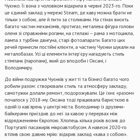
Чуєнко. Її вона з чоловіком відкрила в червні 2023-го. Поки
це єдиний заклад у мережі Steam, де каву можна брати не
тільки з собою, але й пити за столиками. На стінах висить
багато частин механізмів, протигаз, металева фігура голови
оленя зі справжніми рогами, на стелажі – рама з мотоцикла,
лампа з турбіни двигуна, старі фотоапарати. Багато цих
речей принесли постійні клієнти, а частину Чуєнки шукали на
металобазах. Усі ці елементи інтер'єру нагадують стиль
стімпанк (паропанк), який до вподоби і Оксані, і
Володимиру.
До війни подружжя Чуєнків у житті та бізнесі багато чого
робили разом: створювали стиль та атмосферу закладу,
самотужки долали ремонт, подорожували. Це їхнє «разом»
почалося у 2018-му. Оксана тоді працювала баристкою в
одній із кав’ярень у центрі міста. Володимир із друзями-
байкерами приїздив до неї за кавою у перервах між
відрядженнями Європою. Хлопець кілька років возив до
Португалії пасажирів мікроавтобусом. А навесні 2020-го
втілив свою давню мрію: відкрив заклад «кава з собою».