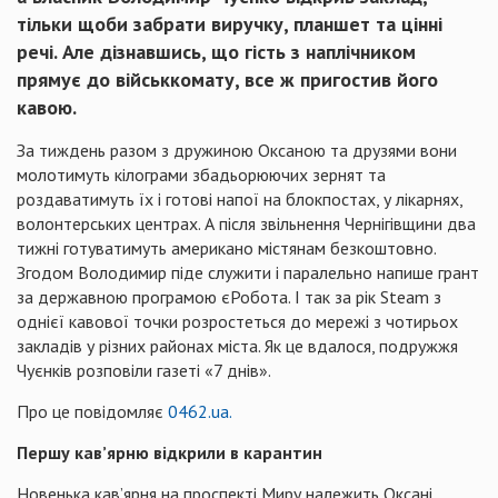
тільки щоби забрати виручку, планшет та цінні
речі. Але дізнавшись, що гість з наплічником
прямує до військкомату, все ж пригостив його
кавою.
За тиждень разом з дружиною Оксаною та друзями вони
молотимуть кілограми збадьорюючих зернят та
роздаватимуть їх і готові напої на блокпостах, у лікарнях,
волонтерських центрах. А після звільнення Чернігівщини два
тижні готуватимуть американо містянам безкоштовно.
Згодом Володимир піде служити і паралельно напише грант
за державною програмою єРобота. І так за рік Steam з
однієї кавової точки розростеться до мережі з чотирьох
закладів у різних районах міста. Як це вдалося, подружжя
Чуєнків розповіли газеті «7 днів».
Про це повідомляє
0462.ua.
Першу кав’ярню відкрили в карантин
Новенька кав’ярня на проспекті Миру належить Оксані