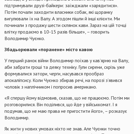
підтримували друзі-байкери: заїжджали «зарядитися».
Потім почали заходити власники собак, які щоранку
вигулювали їх на Валу. А згодом пішли й інші клієнти. Ми
починали з продажу шести склянок кави. Зараз на цій точці
влітку продаємо в 10-15 разів більше», – говорить
Володимир Чуєнко.
Збадьорювали «поранене» місто кавою
У перший ранок війни Володимир поїхав у кав’ярню на Валу,
аби забрати гроші та деяку техніку. Гули сирени, скрізь уже
формувалися затори, черги, насувався прообраз
апокаліпсису. Коли Чуєнко збирав речі, на порозі з’явився
чоловік з наплічником і попросив американо.
«Я спершу йому відмовив, сказав, що не працюємо. Потім ми
розговорилися. Він поділився, що йде у військкомат. І я
подумав, що не маю права не пригостити його», – розказує
Володимир.
Як жити у нових умовах ніхто не знав. Але Чуєнки точно