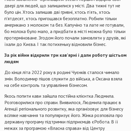
двері для людей, що залишилися у місті. Два тижні тут не
було цін. Хтось залишав дві гривні, хтось п’ять, хтось
п'ятдесят, хтось пригощався безоплатно. Робили тільки
американо з молоком та без. Капучіно та лате не готували,
бо молока було мало, а придбати в місті можна було тільки
протерміноване. Згодом його почали замовляти у друзів, які
їхали до Києва. І так потихеньку відновили бізнес.
За рік війни відкрили три кав’ярні і дали роботу шістьом
людям
До кінця літа 2022 року в родині Чуєнків сталося чимало
змін. Володимир пішов служити до війська, а Оксана взяла
на себе контроль та управління бізнесом.
Якось попити кави зайшла постійна клієнтка Людмила.
Розговорилися про справи. Виявилося, Людмила працює в
Агенції регіонального розвитку, яка організовує для бізнесу
всіляке навчання та популяризує його. Жінка розповіла про
державну програму підтримки підприємців єРобота. В її
межах за програмою «Власна справа» від Центру