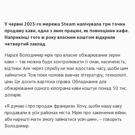
У червні 2023-го мережа Steam налічувала три точки
продажу кави, одна з яких працює, як повноцінне кафе.
Наприкінці того ж року власним коштом відкрили
четвертий заклад.
Наразі Володимир мріє про власне обжарювання зерен
кави – так можна буде контролювати її смак, насиченість,
відтінки. Але через службу не має вдосталь часу, щоби цим
займатися. Тож поки чоловік вивчає літературу, технології,
ціни. Це досить вартісна справа. Обладнання для
обжарювання одного кілограма кави коштує понад 50 тис.
доларів.
«Я думаю і про продаж франшизи. Хочу, щоби нашу каву
продавали в усіх районах міста. Мрію про закінчення війни,
аби нарешті мати змогу займатися усім цим», – говорить
Володимир.