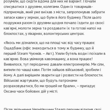
розуміли, що сидіти вдома для них не варіант. Почали
списуватися з друзями, колегами. Один із товаришів-
підприємців, який уже виїхав з міста, запропонував забрати
запаси кави у зернах, що були в його будинку. Після цього
подружжя разом із друзями щодня почало їздити до своєї
кав’ярні, молоти зерна та роздавати їх та готові напої на
блокпостах, у лікарнях, волонтерських центрах.
«Якось ми дізналися, що на площі час від часу працює
Ощадбанк (офіс знаходиться в тому ж будинку, що й
перший Steam Чуєнків. – Авт.). Узяли бутель води і поїхали в
кав’ярню. Вова увімкнув кавомашину, а вона працює!
Виявилося, тут періодично давали електроенергію. Ми сіли,
випили по чашці кави. Потім зайшов військовий, зробили і
йому. А далі вирішили зварити ще і розвести на блокпости.
Військові жартували, що будуть патронами
розраховуватися, бо ми грошей не брали», – пригадує
Оксана часи бойових дій у місті.
Після звільнення Чернігівщини Steam першим відкрив свої