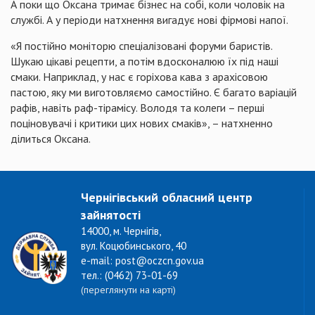
А поки що Оксана тримає бізнес на собі, коли чоловік на
службі. А у періоди натхнення вигадує нові фірмові напої.
«Я постійно моніторю спеціалізовані форуми баристів.
Шукаю цікаві рецепти, а потім вдосконалюю їх під наші
смаки. Наприклад, у нас є горіхова кава з арахісовою
пастою, яку ми виготовляємо самостійно. Є багато варіацій
рафів, навіть раф-тірамісу. Володя та колеги – перші
поціновувачі і критики цих нових смаків», – натхненно
ділиться Оксана.
Чернігівський обласний центр
зайнятості
14000, м. Чернігів,
вул. Коцюбинського, 40
e-mail: post@oczcn.gov.ua
тел.: (0462) 73-01-69
(переглянути на карті)