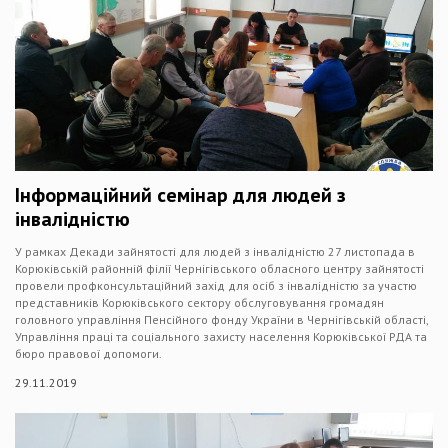
Інформаційний семінар для людей з
інвалідністю
У рамках Декади зайнятості для людей з інвалідністю 27 листопада в
Корюківській районній філії Чернігівського обласного центру зайнятості
провели профконсультаційний захід для осіб з інвалідністю за участю
представників Корюківського сектору обслуговування громадян
головного управління Пенсійного фонду України в Чернігівській області,
Управління праці та соціального захисту населення Корюківської РДА та
бюро правової допомоги.
29.11.2019