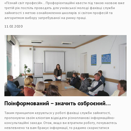
«Пізнай світ професій»… Профорієнтаційні квести під такою назвою вже
третій рік поспіль проводять для учнівської молоді фахівці служби
зайнятості з метою ознайомлення школярів зі світом професій та
алгоритмом вибору затребуваної на ринку праці.
11.02.2020
Поінформований – значить озброєний…
Таким принципом керуються у роботі фахівці служби зайнятості,
пропонуючи своїм клієнтам відвідати різнопланові інформаційно-
консультаційні заходи. Отож, якщо ви втратили роботу, почуваєтесь
невпевнено та вам бракує інформації, то радимо скористатися