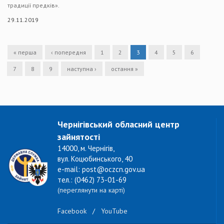
традиції предків».
29.11.2019
« перша
‹ попередня
1
2
3
4
5
6
7
8
9
наступна ›
остання »
Чернігівський обласний центр
зайнятості
14000, м. Чернігів,
вул. Коцюбинського, 40
e-mail: post@oczcn.gov.ua
тел.: (0462) 73-01-69
(переглянути на карті)
Facebook
/
YouTube