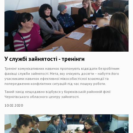
У службі зайнятості - тренінги
Тренінг комунікативних навичок пропонують відвідати безробітним
фахівці служби зайнятості. Мета, яку очікують досягти – набуття його
учасниками навичок ефективної міжособистісної взаємодії та
попередження конфліктних ситуацій під час пошуку роботи.
Такий захід нещодавно відбувся у Корюківській районній філії
Чернігівського обласного центру зайнятості.
10.02.2020