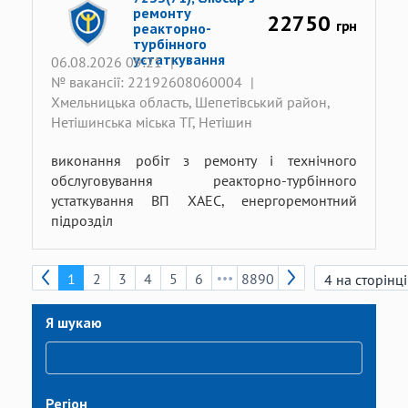
ремонту
22750
грн
реакторно-
турбінного
устаткування
06.08.2026 09:21
|
№ вакансії: 22192608060004
|
Хмельницька область, Шепетівський район,
Нетішинська міська ТГ, Нетішин
виконання робіт з ремонту і технічного
обслуговування реакторно-турбінного
устаткування ВП ХАЕС, енергоремонтний
підрозділ
1
2
3
4
5
6
8890
Я шукаю
Регіон