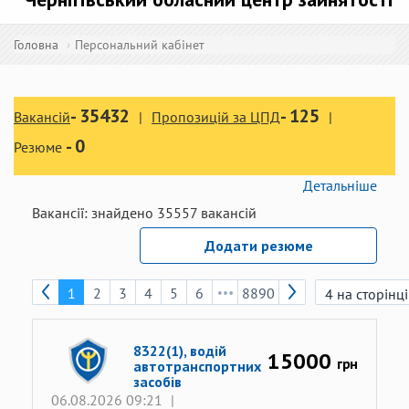
Головна
Персональний кабінет
-
35432
-
125
Вакансій
Пропозицій за ЦПД
-
0
Резюме
Детальніше
Вакансії:
знайдено
35557
вакансій
Додати резюме
1
2
3
4
5
6
8890
8322(1), водій
15000
грн
автотранспортних
засобів
06.08.2026 09:21
|