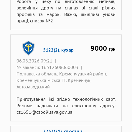
Робота у цеху по виготовленню метизів,
волочіння дроту на станах зі сталі різних
профілів та марок. Важкі, шкідливі умови
праці, список №2
9000
грн
5122(2), кухар
06.08.2026 09:21
|
№ вакансії: 16512608060003
|
Полтавська область, Кременчуцький район,
Кременчуцька міська ТГ, Кременчук,
Автозаводський
Приготування їжі згідно технологічних карт.
Резюме надсилати на електронну адресу:
cz1651@czpo9ltava.gov.ua
7233(71), слюсар з