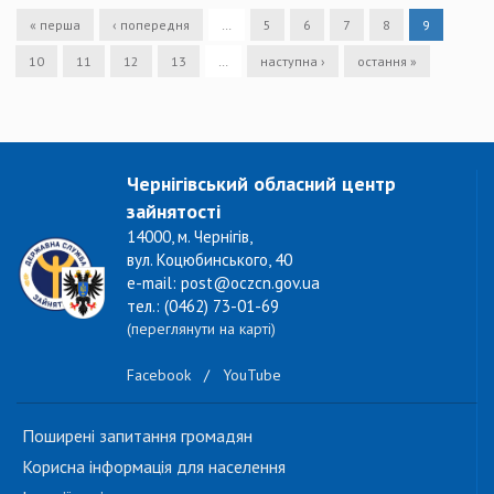
« перша
‹ попередня
…
5
6
7
8
9
10
11
12
13
…
наступна ›
остання »
Чернігівський обласний центр
зайнятості
14000, м. Чернігів,
вул. Коцюбинського, 40
e-mail: post@oczcn.gov.ua
тел.: (0462) 73-01-69
(переглянути на карті)
Facebook
/
YouTube
Поширені запитання громадян
Корисна інформація для населення