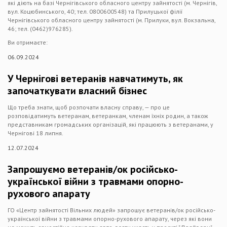
які діють на базі Чернігівського обласного центру зайнятості (м. Чернігів,
вул. Коцюбинського, 40; тел. 0800600548) та Прилуцької філії
Чернігівського обласного центру зайнятості (м. Прилуки, вул. Вокзальна,
46; тел. (0462)976285).
Ви отримаєте:
06.09.2024
У Чернігові ветеранів навчатимуть, як
започаткувати власний бізнес
Що треба знати, щоб розпочати власну справу, — про це
розповідатимуть ветеранам, ветеранкам, членам їхніх родин, а також
представникам громадських організацій, які працюють з ветеранами, у
Чернігові 18 липня.
12.07.2024
Запрошуємо ветеранів/ок російсько-
української війни з травмами опорно-
рухового апарату
ГО «Центр зайнятості Вільних людей» запрошує ветеранів/ок російсько-
української війни з травмами опорно-рухового апарату, через які вони