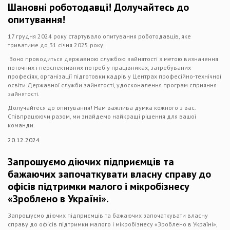
Шановні роботодавці! Долучайтесь до
опитування!
17 грудня 2024 року стартувало опитування роботодавців, яке
триватиме до 31 січня 2025 року.
Воно проводиться державною службою зайнятості з метою визначення
поточних і перспективних потреб у працівниках, затребуваних
професіях, організації підготовки кадрів у Центрах професійно-технічної
освіти Державної служби зайнятості, удосконалення програм сприяння
зайнятості.
Долучайтеся до опитування! Нам важлива думка кожного з вас.
Співпрацюючи разом, ми знайдемо найкращі рішення для вашої
команди.
20.12.2024
Запрошуємо діючих підприємців та
бажаючих започаткувати власну справу до
офісів підтримки малого і мікробізнесу
«Зроблено в Україні».
Запрошуємо діючих підприємців та бажаючих започаткувати власну
справу до офісів підтримки малого і мікробізнесу «Зроблено в Україні»,