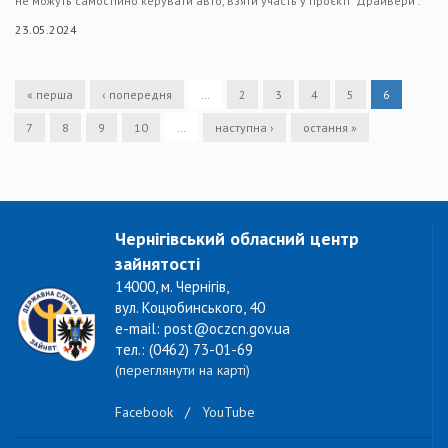
не можуть самостійно керувати авто, взяти участь у проєкті "Драйвери".
23.05.2024
« перша
‹ попередня
…
2
3
4
5
6
7
8
9
10
…
наступна ›
остання »
Чернігівський обласний центр
зайнятості
14000, м. Чернігів,
вул. Коцюбинського, 40
e-mail: post@oczcn.gov.ua
тел.: (0462) 73-01-69
(переглянути на карті)
Facebook
/
YouTube