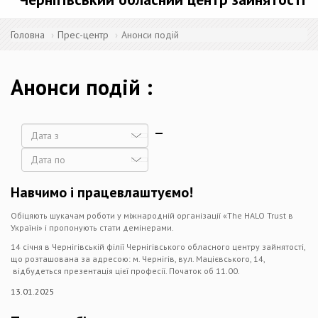
Головна
Прес-центр
Анонси подій
Анонси подій
Дата
Дата
Навчимо і працевлаштуємо!
Обіцяють шукачам роботи у міжнародній організації «The HALO Trust в
Україні» і пропонують стати демінерами.
14 січня в Чернігівській філії Чернігівського обласного центру зайнятості,
що розташована за адресою: м. Чернігів, вул. Мацієвського, 14,
відбудеться презентація цієї професії. Початок об 11.00.
13.01.2025