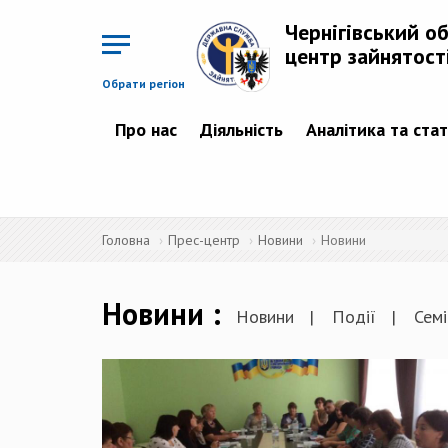
Перейти
до
Чернігівський о
основного
матеріалу
центр зайнятост
Обрати регіон
Про нас
Діяльність
Аналітика та ста
Головна
Прес-центр
Новини
Новини
Новини
Новини
Події
Семі