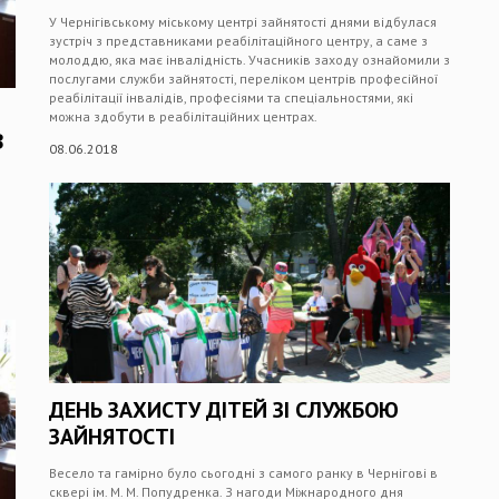
У Чернігівському міському центрі зайнятості днями відбулася
зустріч з представниками реабілітаційного центру, а саме з
молоддю, яка має інвалідність. Учасників заходу ознайомили з
послугами служби зайнятості, переліком центрів професійної
реабілітації інвалідів, професіями та спеціальностями, які
можна здобути в реабілітаційних центрах.
В
08.06.2018
ДЕНЬ ЗАХИСТУ ДІТЕЙ ЗІ СЛУЖБОЮ
ЗАЙНЯТОСТІ
Весело та гамірно було сьогодні з самого ранку в Чернігові в
сквері ім. М. М. Попудренка. З нагоди Міжнародного дня