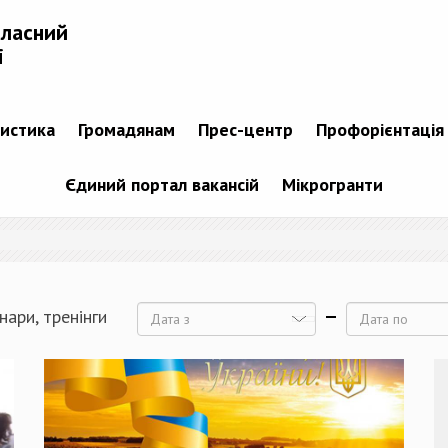
бласний
і
тистика
Громадянам
Прес-центр
Профорієнтація
Єдиний портал вакансій
Мікрогранти
нари, тренінги
Дата
Дата