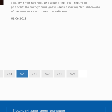
захисту дітей там пройшла акція «Чернігів – територія
радості!". До святкування долучилися й фахівці Чернігівського
обласного та міського центрів зайнятості.
01.06.2018
264
265
266
267
268
269
…
Поширені запитання громадян