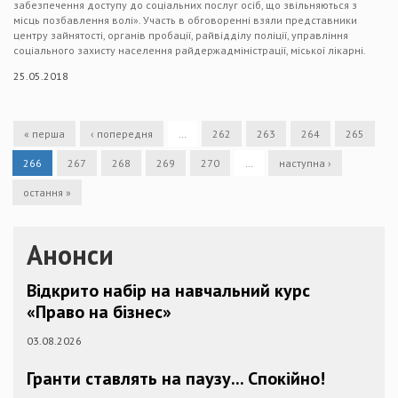
забезпечення доступу до соціальних послуг осіб, що звільняються з
місць позбавлення волі». Участь в обговоренні взяли представники
центру зайнятості, органів пробації, райвідділу поліції, управління
соціального захисту населення райдержадміністрації, міської лікарні.
25.05.2018
« перша
‹ попередня
…
262
263
264
265
266
267
268
269
270
…
наступна ›
остання »
Анонси
Відкрито набір на навчальний курс
«Право на бізнес»
03.08.2026
Гранти ставлять на паузу... Спокійно!