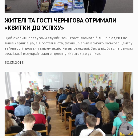
ЖИТЕЛІ ТА ГОСТІ ЧЕРНІГОВА ОТРИМАЛИ
«КВИТКИ ДО УСПІХУ»
Щоб охопити послугами служби зайнятості якомога більше людей і не
лише чернігівців, а й гостей міста, фахівці Чернігівського міського центру
зайнятості провели виїзну акцію на автовокзалі. Захід відбувся в рамках
реалізації всеукраїнського проекту «Квиток до успіху».
30.05.2018