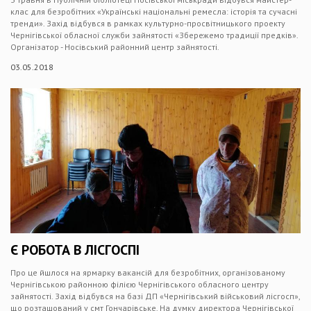
клас для безробітних «Українські національні ремесла: історія та сучасні
тренди». Захід відбувся в рамках культурно-просвітницького проекту
Чернігівської обласної служби зайнятості «Збережемо традиції предків».
Організатор - Носівський районний центр зайнятості.
03.05.2018
Є РОБОТА В ЛІСГОСПІ
Про це йшлося на ярмарку вакансій для безробітних, організованому
Чернігівською районною філією Чернігівського обласного центру
зайнятості. Захід відбувся на базі ДП «Чернігівський військовий лісгосп»,
що розташований у смт Гончарівське. На думку директора Чернігівської