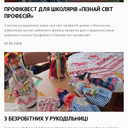
ПРОФІКВЕСТ ДЛЯ ШКОЛЯРІВ «ПІЗНАЙ СВІТ
ПРОФЕСІЙ»
З метою розширення знань про світ професій днями у Менському
районному центрі зайнятості фахівці провели для старшокласників
районної гімназії ПрофіКвест «Пізнай світ професій!».
07.05.2018
З БЕЗРОБІТНИХ У РУКОДІЛЬНИЦІ
3 травня в Публічній бібліотеці Носівської міськради відбувся майстер-