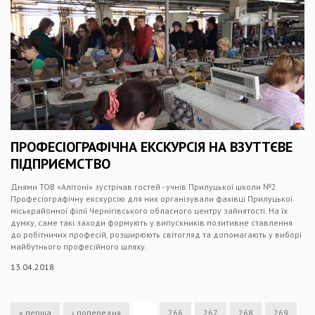
ПРОФЕСІОГРАФІЧНА ЕКСКУРСІЯ НА ВЗУТТЄВЕ
ПІДПРИЄМСТВО
Днями ТОВ «Алітоні» зустрічав гостей - учнів Прилуцької школи №2.
Професіографічну екскурсію для них організували фахівці Прилуцької
міськрайонної філії Чернігівського обласного центру зайнятості. На їх
думку, саме такі заходи формують у випускників позитивне ставлення
до робітничих професій, розширюють світогляд та допомагають у виборі
майбутнього професійного шляху.
13.04.2018
« перша
‹ попередня
…
266
267
268
269