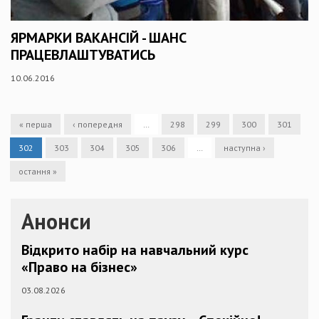
ЯРМАРКИ ВАКАНСІЙ - ШАНС
ПРАЦЕВЛАШТУВАТИСЬ
10.06.2016
« перша
‹ попередня
…
298
299
300
301
302
303
304
305
306
…
наступна ›
остання »
Анонси
Відкрито набір на навчальний курс
«Право на бізнес»
03.08.2026