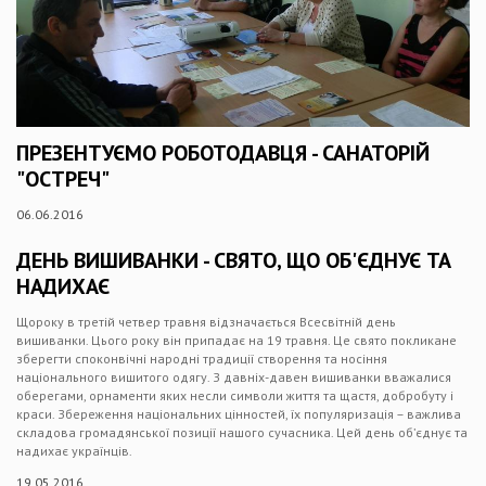
ПРЕЗЕНТУЄМО РОБОТОДАВЦЯ - САНАТОРІЙ
"ОСТРЕЧ"
06.06.2016
ДЕНЬ ВИШИВАНКИ - СВЯТО, ЩО ОБ'ЄДНУЄ ТА
НАДИХАЄ
Щороку в третій четвер травня відзначається Всесвітній день
вишиванки. Цього року він припадає на 19 травня. Це свято покликане
зберегти споконвічні народні традиції створення та носіння
національного вишитого одягу. З давніх-давен вишиванки вважалися
оберегами, орнаменти яких несли символи життя та щастя, добробуту і
краси. Збереження національних цінностей, їх популяризація – важлива
складова громадянської позиції нашого сучасника. Цей день об’єднує та
надихає українців.
19.05.2016