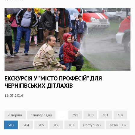
ЕКСКУРСІЯ У "МІСТО ПРОФЕСІЙ" ДЛЯ
ЧЕРНІГІВСЬКИХ ДІТЛАХІВ
16.05.2016
« перша
‹ попередня
…
299
300
301
302
303
304
305
306
307
наступна ›
остання »