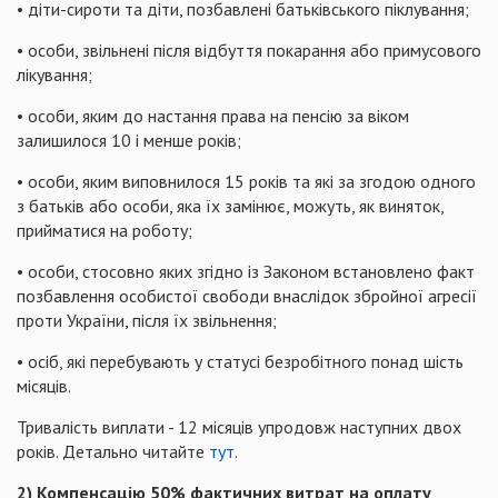
• діти-сироти та діти, позбавлені батьківського піклування;
• особи, звільнені після відбуття покарання або примусового
лікування;
• особи, яким до настання права на пенсію за віком
залишилося 10 і менше років;
• особи, яким виповнилося 15 років та які за згодою одного
з батьків або особи, яка їх замінює, можуть, як виняток,
прийматися на роботу;
• особи, стосовно яких згідно із Законом встановлено факт
позбавлення особистої свободи внаслідок збройної агресії
проти України, після їх звільнення;
• осіб, які перебувають у статусі безробітного понад шість
місяців.
Тривалість виплати - 12 місяців упродовж наступних двох
років. Детально читайте
тут
.
2) Компенсацію 50% фактичних витрат на оплату