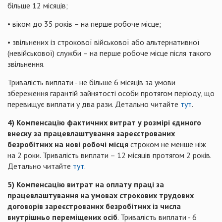
більше 12 місяців;
• віком до 35 років – на перше робоче місце;
• звільнених із строкової військової або альтернативної
(невійськової) служби – на перше робоче місце після такого
звільнення.
Тривалість виплати - не більше 6 місяців за умови
збереження гарантій зайнятості особи протягом періоду, що
перевищує виплати у два рази. Детально читайте
тут
.
4)
К
омпенсацію фактичних витрат у розмірі єдиного
внеску за працевлаштування зареєстрованих
безробітних на нові робочі місця
строком не менше ніж
на 2 роки. Тривалість виплати – 12 місяців протягом 2 років.
Детально читайте
тут
.
5) Компенсацію витрат на оплату праці за
працевлаштування на умовах строкових трудових
договорів зареєстрованих безробітних із числа
внутрішньо переміщених осіб
. Тривалість виплати - 6