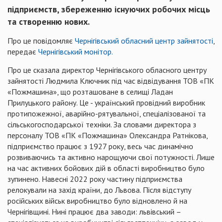
підприємств, збереженню існуючих робочих місць
та створенню нових.
Про це повідомляє
Чернігівський обласний центр зайнятості
,
передає
Чернігівський монітор.
Про це сказала директор Чернігівського обласного центру
зайнятості Людмила Ключник під час відвідування ТОВ «ПК
«Пожмашина», що розташоване в селищі Ладан
Прилуцького району. Це - український провідний виробник
протипожежної, аварійно-рятувальної, спеціалізованої та
сільськогосподарської техніки. За словами директора з
персоналу ТОВ «ПК «Пожмашина» Олександра Ратнікова,
підприємство працює з 1927 року, весь час динамічно
розвиваючись та активно нарощуючи свої потужності. Лише
на час активних бойових дій в області виробництво було
зупинено. Навесні 2022 року частину підприємства
релокували на захід країни, до Львова. Після відступу
російських військ виробництво було відновлено й на
Чернігівщині. Нині працює два заводи: львівський –