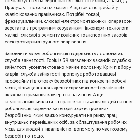
спеціалізується на виробництві сільгосптехніки, а завод у
Прилуках – пожежних машин. А відтак є потреба й у
кваліфікованих працівниках. Потрібні токарі,
фрезерувальники, слюсарі-електромонтажники, оператори
верстатів з програмним керуванням, інженери-технологи,
малярі, слюсарі з ремонту колісних транспортних засобів,
електрозварники ручного зварювання.
Заповнити вільні робочі місця підприємству допомагає
служба зайнятості. Торік із 39 заявлених вакансій службою
зайнятості укомплектовано майже половину. Крім підбору
кадрів, служба зайнятості пропонує роботодавцеві
професійну підготовку безробітних під конкретні робочі
місця, підвищення конкурентоспроможності працівників
шляхом отримання ваучера на навчання. А ще -
компенсаційні виплати за працевлаштування людей на нові
робочі місця, окремих категорій зареєстрованих
безробітних, яким важко конкурувати на ринку праці,
внутрішньо переміщених осіб, за облаштування робочих
місць для людей з інвалідністю, допомогу по частковому
безробіттю тощо.