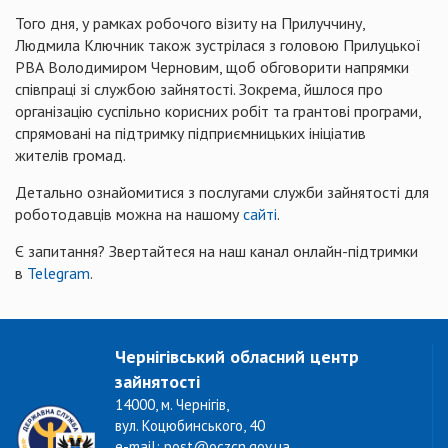
Того дня, у рамках робочого візиту на Прилуччину,
Людмила Ключник також зустрілася з головою Прилуцької
РВА Володимиром Черновим, щоб обговорити напрямки
співпраці зі службою зайнятості. Зокрема, йшлося про
організацію суспільно корисних робіт та грантові програми,
спрямовані на підтримку підприємницьких ініціатив
жителів громад.
Детально ознайомитися з послугами служби зайнятості для
роботодавців можна на нашому
сайті
.
Є запитання? Звертайтеся на наш канал онлайн-підтримки
в
Telegram
.
Чернігівський обласний центр
зайнятості
14000, м. Чернігів,
вул. Коцюбинського, 40
e-mail: post@oczcn.gov.ua