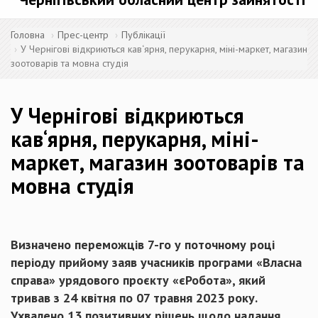
Головна
Прес-центр
Публікації
У Чернігові відкриються кав‘ярня, перукарня, міні-маркет, магазин
зоотоварів та мовна студія
У Чернігові відкриються
кав‘ярня, перукарня, міні-
маркет, магазин зоотоварів та
мовна студія
Визначено переможців 7-го у поточному році
періоду прийому заяв учасників програми «Власна
справа» урядового проєкту «єРобота», який
тривав з 24 квітня по 07 травня 2023 року.
Ухвалено 13 позитивних рішень щодо надання