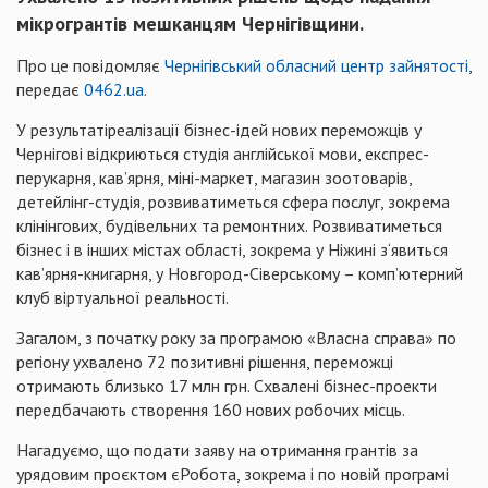
мікрогрантів мешканцям Чернігівщини.
Про це повідомляє
Чернігівський обласний центр зайнятості
,
передає
0462.ua
.
У результатіреалізації бізнес-ідей нових переможців у
Чернігові відкриються студія англійської мови, експрес-
перукарня, кав’ярня, міні-маркет, магазин зоотоварів,
детейлінг-студія, розвиватиметься сфера послуг, зокрема
клінінгових, будівельних та ремонтних. Розвиватиметься
бізнес і в інших містах області, зокрема у Ніжині з‘явиться
кав’ярня-книгарня, у Новгород-Сіверському – комп’ютерний
клуб віртуальної реальності.
Загалом, з початку року за програмою «Власна справа» по
регіону ухвалено 72 позитивні рішення, переможці
отримають близько 17 млн грн. Схвалені бізнес-проекти
передбачають створення 160 нових робочих місць.
Нагадуємо, що подати заяву на отримання грантів за
урядовим проєктом єРобота, зокрема і по новій програмі