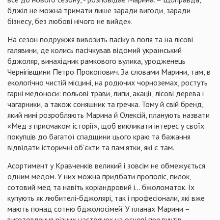
бджіл не можна тримати лише заради вигоди, заради
бізнесу, без любові нічого не вийде».
На сезон подружжя вивозить пасіку в поля та на лісові
галявини, де колись пасічкував відомий український
бджоляр, винахідник рамкового вулика, уродженець
Чернігівщини Петро Прокопович. За словами Марини, там, в
екологічно чистій місцині, на родючих чорноземах, ростуть
гарні медоноси: польові трави, липи, акації, лісові дерева і
чагарники, а також соняшник та гречка. Тому й свій бренд,
який нині розробляють Марина й Олексій, планують назвати
«Мед з присмаком історії», щоб викликати інтерес у своїх
покупців до багатої спадщини цього краю та бажання
відвідати історичні об’єкти та пам’ятки, які є там.
Асортимент у Кравченків великий і зовсім не обмежується
одним медом. У них можна придбати прополіс, пилок,
сотовий мед та навіть коріандровий і... бжоломаток. Їх
купують як любителі-бджолярі, так і професіонали, які вже
мають понад сотню бджолосімей. У планах Марини –
виготовлення різних настоянок на основі продуктів