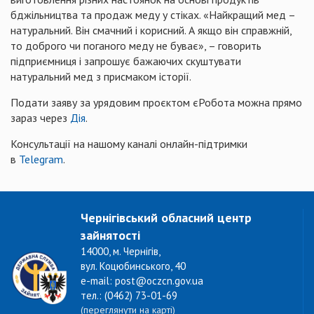
бджільництва та продаж меду у стіках. «Найкращий мед –
натуральний. Він смачний і корисний. А якщо він справжній,
то доброго чи поганого меду не буває», – говорить
підприємниця і запрошує бажаючих скуштувати
натуральний мед з присмаком історії.
Подати заяву за урядовим проєктом єРобота можна прямо
зараз через
Дія
.
Консультації на нашому каналі онлайн-підтримки
в
Telegram
.
Чернігівський обласний центр
зайнятості
14000, м. Чернігів,
вул. Коцюбинського, 40
e-mail: post@oczcn.gov.ua
тел.: (0462) 73-01-69
(переглянути на карті)