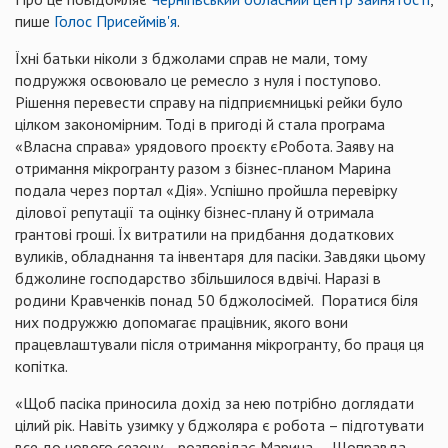
пише
Голос Присеймів'я
.
Їхні батьки ніколи з бджолами справ не мали, тому
подружжя освоювало це ремесло з нуля і поступово.
Рішення перевести справу на підприємницькі рейки було
цілком закономірним. Тоді в пригоді й стала програма
«Власна справа» урядового проєкту єРобота. Заяву на
отримання мікрогранту разом з бізнес-планом Марина
подала через портал «Дія». Успішно пройшла перевірку
ділової репутації та оцінку бізнес-плану й отримала
грантові гроші. Їх витратили на придбання додаткових
вуликів, обладнання та інвентаря для пасіки. Завдяки цьому
бджолине господарство збільшилося вдвічі. Наразі в
родини Кравченків понад 50 бджолосімей. Поратися біля
них подружжю допомагає працівник, якого вони
працевлаштували після отримання мікрогранту, бо праця ця
копітка.
«Щоб пасіка приносила дохід за нею потрібно доглядати
цілий рік. Навіть узимку у бджоляра є робота – підготувати
все до нового сезону, - розповідає Марина. – Щоправда,