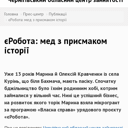
Головна
Прес-центр
Публікації
єРобота: мед з присмаком історії
єРобота: мед з присмаком
історії
Уже 13 років Марина й Олексій Кравченки із села
Курінь, що біля Бахмача, мають пасіку. Спочатку
бджільництво було їхнім родинним хобі, котрим
займалися у вільний час. Нині це успішний бізнес,
на розвиток якого торік Марина взяла мікрогрант
за програмою «Власна справа» урядового проєкту
«єРобота».
Про це повідомляє
Чернігівський обласний центр зайнятості
,