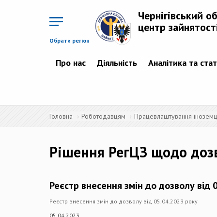
Перейти
до
Чернігівський о
основного
матеріалу
центр зайнятост
Обрати регіон
Про нас
Діяльність
Аналітика та ста
Головна
Роботодавцям
Працевлаштування іноземців
Рішення РегЦЗ щодо доз
Реєстр внесення змін до дозволу від 
Реєстр внесення змін до дозволу від 05.04.2023 року
05.04.2023