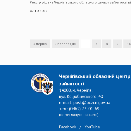
Реєстр рішень Чернігівського обласного центру зайнятості в
07.10.2022
« перша
‹ попередня
…
7
8
9
10
Чернігівський обласний центр
зайнятості
14000, м. Чернігів,
вул. Коцюбинського, 40
e-mail: post@oczcn.gov.ua
тел.: (0462) 73-01-69
(переглянути на карті)
Facebook
/
YouTube