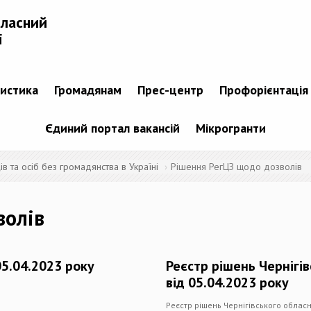
бласний
і
тистика
Громадянам
Прес-центр
Профорієнтація
Єдиний портал вакансій
Мікрогранти
 та осіб без громадянства в Україні
Рішення РегЦЗ щодо дозволів
волів
05.04.2023 року
Реєстр рішень Чернігі
від 05.04.2023 року
Реєстр рішень Чернігівського обласн