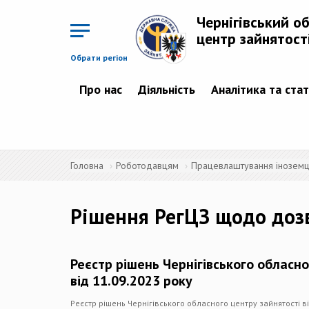
Перейти
до
Чернігівський о
основного
матеріалу
центр зайнятост
Обрати регіон
Про нас
Діяльність
Аналітика та ста
Головна
Роботодавцям
Працевлаштування іноземців
Рішення РегЦЗ щодо доз
Реєстр рішень Чернігівського обласно
від 11.09.2023 року
Реєстр рішень Чернігівського обласного центру зайнятості ві