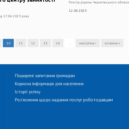
Реєстр рішень Чернігівського обласн
12.04.2023
ід 17.04.2023 року
10
11
12
13
14
…
наступна ›
остання »
Поширені запитання громадян
Корисна інформація для населення
Історії успіху
Роз'яснення щодо надання послуг роботодавцям