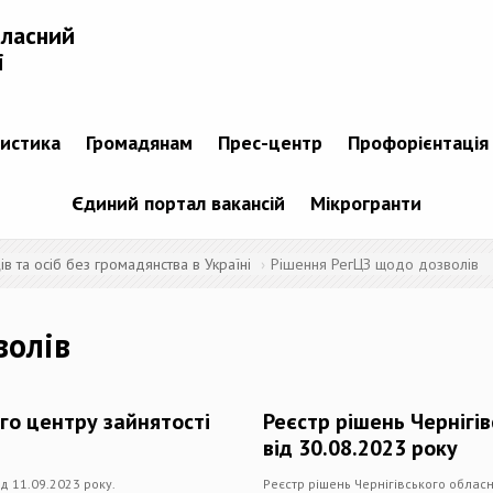
бласний
і
тистика
Громадянам
Прес-центр
Профорієнтація
Єдиний портал вакансій
Мікрогранти
 та осіб без громадянства в Україні
Рішення РегЦЗ щодо дозволів
волів
го центру зайнятості
Реєстр рішень Чернігі
від 30.08.2023 року
д 11.09.2023 року.
Реєстр рішень Чернігівського обласн