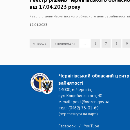
від 17.04.2023 року
Реєстр рішень Чернігівського обласного центру зайнятості в
17.04.2023
« перша
‹ попередня
…
6
7
8
9
Чернігівський обласний центр
зайнятості
14000, м. Чернігів,
вул. Коцюбинського, 40
e-mail: post@oczcn.gov.ua
тел.: (0462) 73-01-69
(переглянути на карті)
Facebook
/
YouTube