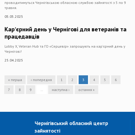
проводитимуться Чернігівською обласною службою зайнятості з 5 по 9
травня.
05.05.2025
Карʼєрний день у Чернігові для ветеранів та
працедавців
Lobby X, Veteran Hub та ГО «Серцевір» запрошують на карʼєрний день у
Чернігові!
25.04.2025
« перша
‹ попередня
1
2
3
4
5
6
7
8
9
…
наступна ›
остання »
Чернігівський обласний центр
зайнятості