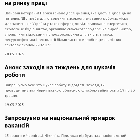
на ринку праці
Шановні ветерани! Наразі триває дослідження, яке дасть відповідь на
питання: "Що треба для створення високооплачуваних робочих місць
для захисників України у таких сферах, як відновлювана енергетика,
екологічне будівництво, органічне сільськогосподарське виробництво,
управління відходами, природоохоронна діяльність, а також
ресурсоефективні технології більш чистого виробництва в різних
секторах економіки тощо".
28.05.2025
Анонс заходів на тиждень для шукачів
роботи
Запрошуємо всіх, хто шукає роботу, відвідати заходи, які
проводитимуться Чернігівською обласною службою зайнятості з 19 по 23
травня.
19.05.2025
Запрошуємо на національний ярмарок
вакансій
15 травня в Чернігові, Ніжині та Прилуках відбудеться національний