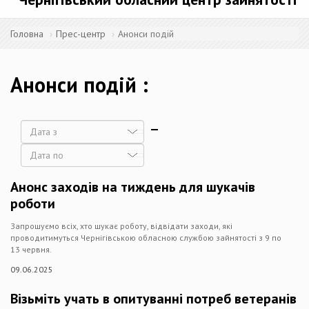
Головна
Прес-центр
Анонси подій
Анонси подій
Дата
Дата
Анонс заходів на тиждень для шукачів
роботи
Запрошуємо всіх, хто шукає роботу, відвідати заходи, які
проводитимуться Чернігівською обласною службою зайнятості з 9 по
13 червня.
09.06.2025
Візьміть учать в опитуванні потреб ветеранів