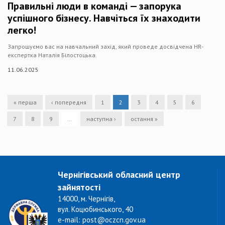
Правильні люди в команді — запорука
успішного бізнесу. Навчіться їх знаходити
легко!
Запрошуємо вас на навчальний захід, який проведе досвідчена HR-
експертка Наталія Білоcтоцька.
11.06.2025
« перша
‹ попередня
1
2
3
4
5
6
7
8
9
…
наступна ›
остання »
Чернігівський обласний центр
зайнятості
14000, м. Чернігів,
вул. Коцюбинського, 40
e-mail: post@oczcn.gov.ua