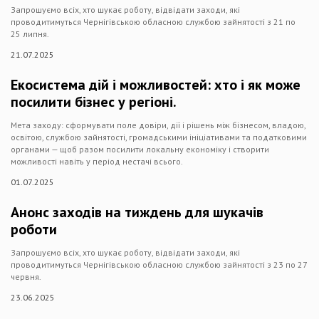
Запрошуємо всіх, хто шукає роботу, відвідати заходи, які
проводитимуться Чернігівською обласною службою зайнятості з 21 по
25 липня.
21.07.2025
Екосистема дій і можливостей: хто і як може
посилити бізнес у регіоні.
Мета заходу: сформувати поле довіри, дії і рішень між бізнесом, владою,
освітою, службою зайнятості, громадськими ініціативами та податковими
органами — щоб разом посилити локальну економіку і створити
можливості навіть у період нестачі всього.
01.07.2025
Анонс заходів на тиждень для шукачів
роботи
Запрошуємо всіх, хто шукає роботу, відвідати заходи, які
проводитимуться Чернігівською обласною службою зайнятості з 23 по 27
червня.
23.06.2025