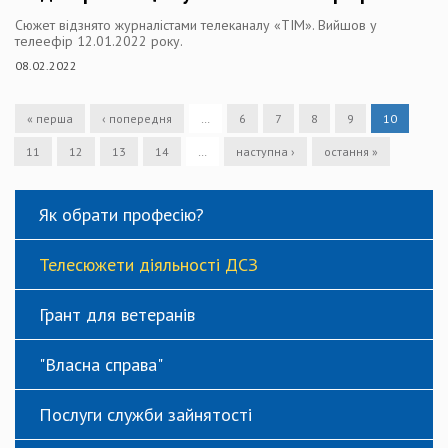
Сюжет відзнято журналістами телеканалу «ТІМ». Вийшов у
телеефір 12.01.2022 року.
08.02.2022
« перша
‹ попередня
…
6
7
8
9
10
11
12
13
14
…
наступна ›
остання »
Як обрати професію?
Телесюжети діяльності ДСЗ
Грант для ветеранів
"Власна справа"
Послуги служби зайнятості