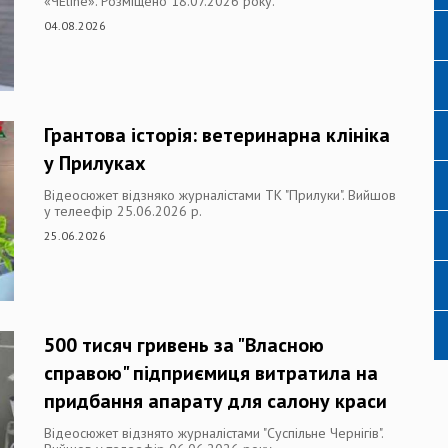
«ЧЕline». Розміщено 18.07.2026 року.
04.08.2026
Грантова історія: ветеринарна клініка
у Прилуках
Відеосюжет відзняко журналістами ТК "Прилуки". Вийшов
у телеефір 25.06.2026 р.
25.06.2026
500 тисяч гривень за "Власною
справою" підприємиця витратила на
придбання апарату для салону краси
Відеосюжет відзнято журналістами "Суспільне Чернігів".