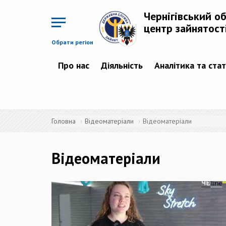
Перейти
до
Чернігівський о
основного
матеріалу
центр зайнятост
Обрати регіон
Про нас
Діяльність
Аналітика та ста
Головна
Відеоматеріали
Відеоматеріали
Відеоматеріали