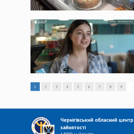
1
2
3
4
5
6
7
8
9
…
Чернігівський обласний центр
зайнятості