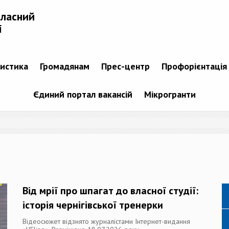
бласний
і
тистика
Громадянам
Прес-центр
Профорієнтація
Єдиний портал вакансій
Мікрогранти
Від мрії про шпагат до власної студії:
історія чернігівської тренерки
Відеосюжет відзнято журналістами Інтернет-видання