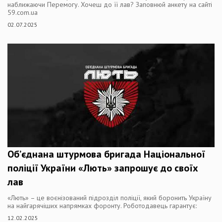
наближаючи Перемогу. Хочеш до її лав? Заповнюй анкету на сайті
59.com.ua
02.07.2025
Об’єднана штурмова бригада Національної
поліції України «Лють» запрошує до своїх
лав
«Лють» – це воєнізований підрозділ поліції, який боронить Україну
на найгарячіших напрямках форонту. Роботодавець гарантує:
12.02.2025