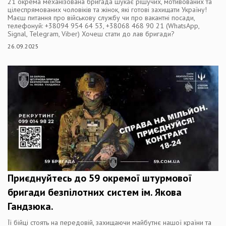
21 окрема механізована бригада шукає рішучих, мотивованих та
цілеспрямованих чоловіків та жінок, які готові захищати Україну!
Маєш питання про військову службу чи про вакантні посади,
телефонуй: ‪‪+38094 954 64 53‬‬‬‬‬‬‬‬‬, +38068 468 90 21‬‬‬‬‬‬‬‬‬‬ (WhatsApp,
Signal, Telegram, Viber) Хочеш стати до лав бригади?
26.09.2025
Приєднуйтесь до 59 окремої штурмової
бригади безпілотних систем ім. Якова
Гандзюка.
Її бійці стоять на передовій, захищаючи майбутнє нашої країни та