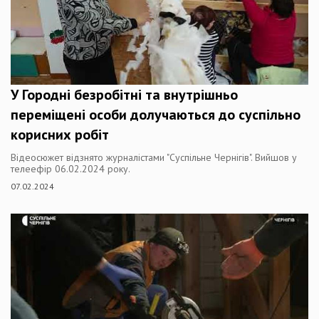
У Городні безробітні та внутрішньо
переміщені особи долучаються до суспільно
корисних робіт
Відеосюжет відзнято журналістами "Суспільне Чернігів". Вийшов у
телеефір 06.02.2024 року.
07.02.2024