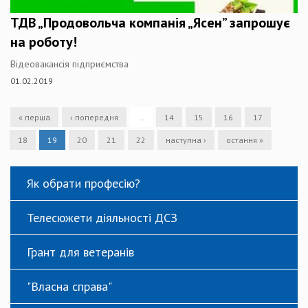
ТДВ „Продовольча компанія „Ясен” запрошує
на роботу!
Відеовакансія підприємства
01.02.2019
« перша
‹ попередня
…
14
15
16
17
18
19
20
21
22
наступна ›
остання »
Як обрати професію?
Телесюжети діяльності ДСЗ
Грант для ветеранів
"Власна справа"