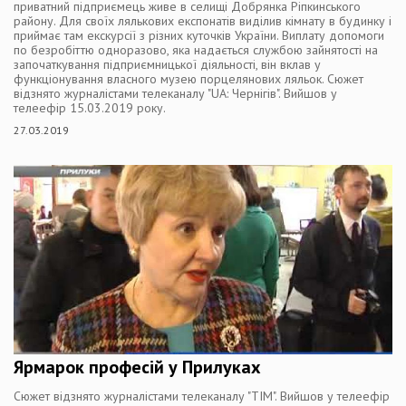
приватний підприємець живе в селищі Добрянка Ріпкинського
району. Для своїх лялькових експонатів виділив кімнату в будинку і
приймає там екскурсії з різних куточків України. Виплату допомоги
по безробіттю одноразово, яка надається службою зайнятості на
започаткування підприємницької діяльності, він вклав у
функціонування власного музею порцелянових ляльок. Сюжет
відзнято журналістами телеканалу "UA: Чернігів". Вийшов у
телеефір 15.03.2019 року.
27.03.2019
Ярмарок професій у Прилуках
Сюжет відзнято журналістами телеканалу "ТІМ". Вийшов у телеефір