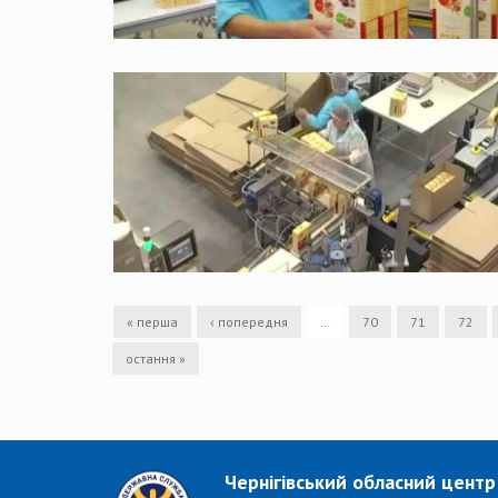
« перша
‹ попередня
…
70
71
72
остання »
Чернігівський обласний центр