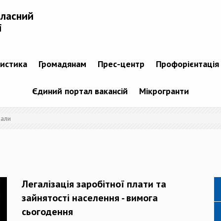
бласний
і
тистика
Громадянам
Прес-центр
Профорієнтація
Єдиний портал вакансій
Мікрогранти
іали
Легалізація заробітної плати та
зайнятості населення - вимога
сьогодення