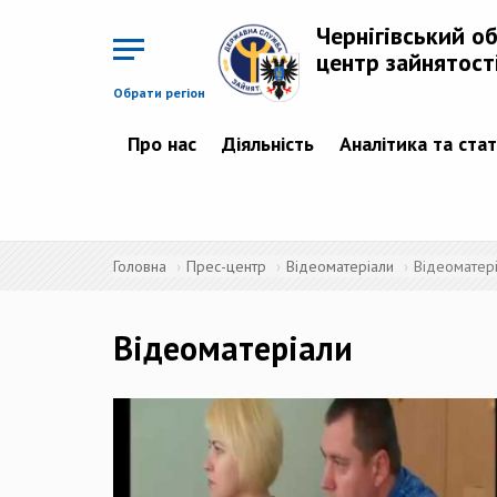
Перейти
до
Чернігівський о
основного
матеріалу
центр зайнятост
Обрати регіон
Про нас
Діяльність
Аналітика та ста
Головна
Прес-центр
Відеоматеріали
Відеоматер
Відеоматеріали