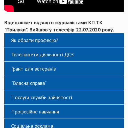
Відеосюжет відзнято журналістами КП ТК
"Прилуки". Вийшов у телеефір 22.07.2020 року.
Як обрати професію?
Телесюжети діяльності ДСЗ
Грант для ветеранів
"Власна справа"
Послуги служби зайнятості
Професійне навчання
Соціальна реклама