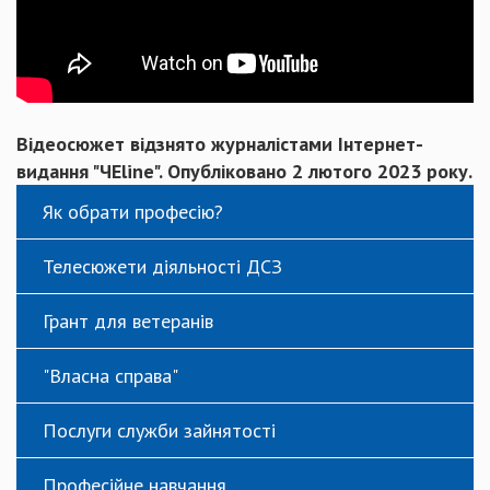
Відеосюжет відзнято журналістами Інтернет-
видання "ЧЕline". Опубліковано 2 лютого 2023 року.
Як обрати професію?
Телесюжети діяльності ДСЗ
Грант для ветеранів
"Власна справа"
Послуги служби зайнятості
Професійне навчання