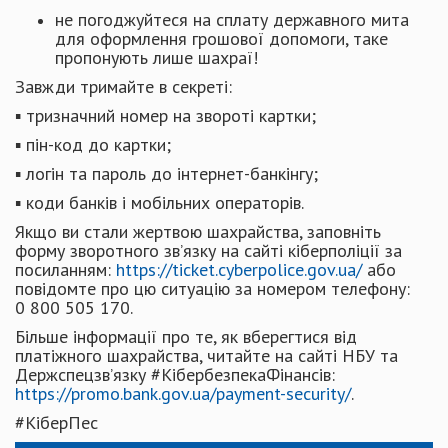
не погоджуйтеся на сплату державного мита
для оформлення грошової допомоги, таке
пропонують лише шахраї!
Завжди тримайте в секреті:
▪ тризначний номер на звороті картки;
▪ пін-код до картки;
▪ логін та пароль до інтернет-банкінгу;
▪ коди банків і мобільних операторів.
Якщо ви стали жертвою шахрайства, заповніть
форму зворотного зв’язку на сайті кіберполіції за
посиланням:
https://ticket.cyberpolice.gov.ua/
або
повідомте про цю ситуацію за номером телефону:
0 800 505 170.
Більше інформації про те, як вберегтися від
платіжного шахрайства, читайте на сайті НБУ та
Держспецзв’язку #КібербезпекаФінансів:
https://promo.bank.gov.ua/payment-security/
.
#КіберПес