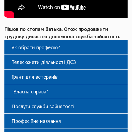
Пішов по стопам батька. Отож продовжити
трудову династію допомогла служба зайнятості.
Як обрати професію?
Телесюжети діяльності ДСЗ
Грант для ветеранів
"Власна справа"
Послуги служби зайнятості
Професійне навчання