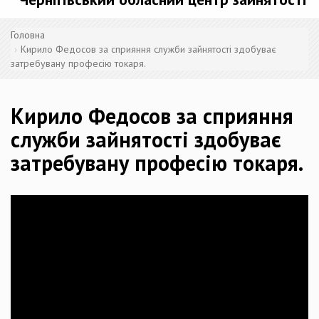
Головна
Кирило Федосов за сприяння служби зайнятості здобуває
затребувану професію токаря.
Кирило Федосов за сприяння
служби зайнятості здобуває
затребувану професію токаря.