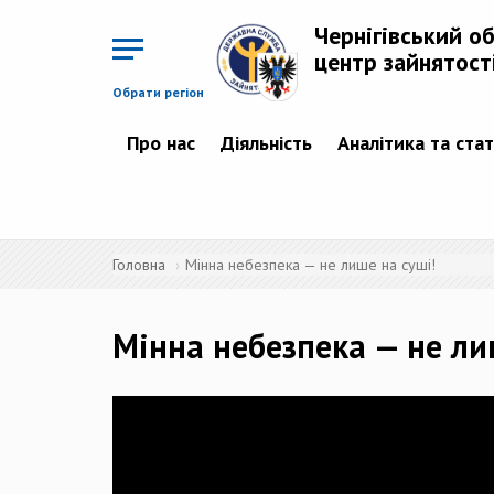
Перейти
до
Чернігівський о
основного
матеріалу
центр зайнятост
Обрати регіон
Про нас
Діяльність
Аналітика та ста
Головна
Мінна небезпека — не лише на суші!
Мінна небезпека — не ли