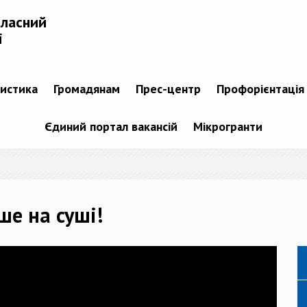
бласний
і
тистика
Громадянам
Прес-центр
Профорієнтація
Єдиний портал вакансій
Мікрогранти
ше на суші!