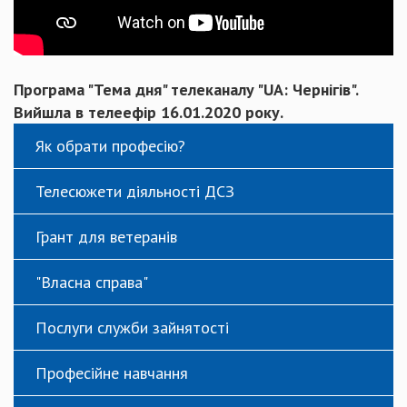
Програма "Тема дня" телеканалу "UA: Чернігів".
Вийшла в телеефір 16.01.2020 року.
Як обрати професію?
Телесюжети діяльності ДСЗ
Грант для ветеранів
"Власна справа"
Послуги служби зайнятості
Професійне навчання