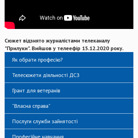
Сюжет відзнято журналістами телеканалу
"Прилуки". Вийшов у телеефір 15.12.2020 року.
Як обрати професію?
Телесюжети діяльності ДСЗ
Грант для ветеранів
"Власна справа"
Послуги служби зайнятості
Професійне навчання